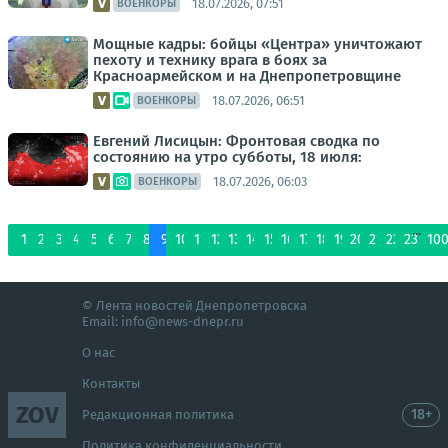
18.07.2026, 07:51
ВОЕНКОРЫ
Мощные кадры: бойцы «Центра» уничтожают
пехоту и технику врага в боях за
Красноармейском и на Днепропетровщине
18.07.2026, 06:51
ВОЕНКОРЫ
Евгений Лисицын: Фронтовая сводка по
состоянию на утро субботы, 18 июля:
18.07.2026, 06:03
ВОЕНКОРЫ
...
1
2
3
4
5
6
7
8
9
10
11
12
13
14
15
16
17
18
19
20
21
22
23
10
© Лента новостей Днепропетровска
Email:
info@news-dnepr.ru
О нас
Контакты
ZOV
18+
Редакционная политика
Политика конфиденциальности