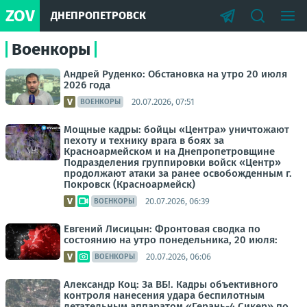
ZOV
ДНЕПРОПЕТРОВСК
Военкоры
Андрей Руденко: Обстановка на утро 20 июля
2026 года
20.07.2026, 07:51
ВОЕНКОРЫ
Мощные кадры: бойцы «Центра» уничтожают
пехоту и технику врага в боях за
Красноармейском и на Днепропетровщине
Подразделения группировки войск «Центр»
продолжают атаки за ранее освобожденным г.
Покровск (Красноармейск)
20.07.2026, 06:39
ВОЕНКОРЫ
Евгений Лисицын: Фронтовая сводка по
состоянию на утро понедельника, 20 июля:
20.07.2026, 06:06
ВОЕНКОРЫ
Александр Коц: За ВБ!. Кадры объективного
контроля нанесения удара беспилотным
летательным аппаратом «Герань-4 Сикер» по