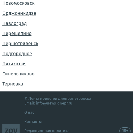
Новомосковск
Орджоникидзе
Павлоград
Перещепино
Першотравенск
Подгородное
Пятихатки
Синельниково
Терновка
© Лента новостей Днепропетровска
Email:
info@news-dnepr.ru
О нас
Контакты
ZOV
18+
Редакционная политика