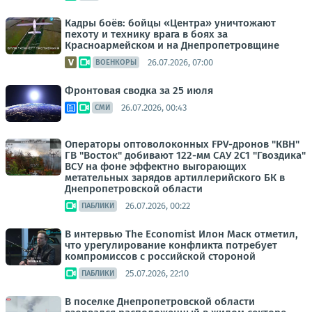
Кадры боёв: бойцы «Центра» уничтожают
пехоту и технику врага в боях за
Красноармейском и на Днепропетровщине
26.07.2026, 07:00
ВОЕНКОРЫ
Фронтовая сводка за 25 июля
26.07.2026, 00:43
СМИ
Операторы оптоволоконных FPV-дронов "КВН"
ГВ "Восток" добивают 122-мм САУ 2С1 "Гвоздика"
ВСУ на фоне эффектно выгорающих
метательных зарядов артиллерийского БК в
Днепропетровской области
26.07.2026, 00:22
ПАБЛИКИ
В интервью The Economist Илон Маск отметил,
что урегулирование конфликта потребует
компромиссов с российской стороной
25.07.2026, 22:10
ПАБЛИКИ
В поселке Днепропетровской области