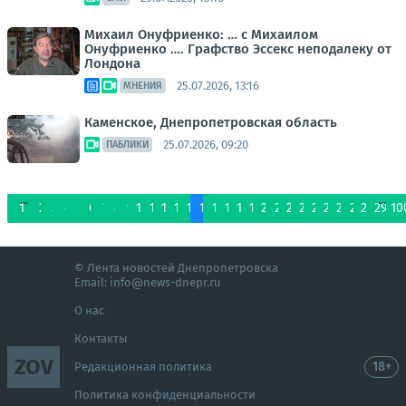
Михаил Онуфриенко: … с Михаилом
Онуфриенко …. Графство Эссекс неподалеку от
Лондона
25.07.2026, 13:16
МНЕНИЯ
Каменское, Днепропетровская область
25.07.2026, 09:20
ПАБЛИКИ
...
...
1
2
3
4
5
6
7
8
9
10
11
12
13
14
15
16
17
18
19
20
21
22
23
24
25
26
27
28
29
10
© Лента новостей Днепропетровска
Email:
info@news-dnepr.ru
О нас
Контакты
ZOV
18+
Редакционная политика
Политика конфиденциальности