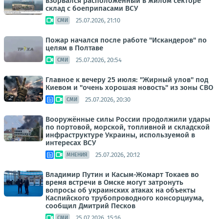
взорвался расположенный в жилом секторе
склад с боеприпасами ВСУ
25.07.2026, 21:10
СМИ
Пожар начался после работе "Искандеров" по
целям в Полтаве
25.07.2026, 20:54
СМИ
Главное к вечеру 25 июля: "Жирный улов" под
Киевом и "очень хорошая новость" из зоны СВО
25.07.2026, 20:30
СМИ
Вооружённые силы России продолжили удары
по портовой, морской, топливной и складской
инфраструктуре Украины, используемой в
интересах ВСУ
25.07.2026, 20:12
МНЕНИЯ
Владимир Путин и Касым-Жомарт Токаев во
время встречи в Омске могут затронуть
вопросы об украинских атаках на объекты
Каспийского трубопроводного консорциума,
сообщил Дмитрий Песков
25.07.2026, 15:16
СМИ