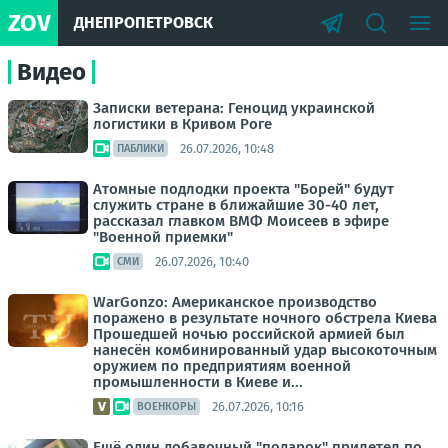
ZOV
ДНЕПРОПЕТРОВСК
Видео
Записки ветерана: Геноцид украинской
логистики в Кривом Роге
26.07.2026, 10:48
ПАБЛИКИ
Атомные подлодки проекта "Борей" будут
служить стране в ближайшие 30-40 лет,
рассказал главком ВМФ Моисеев в эфире
"Военной приемки"
26.07.2026, 10:40
СМИ
WarGonzo: Американское производство
поражено в результате ночного обстрела Киева
Прошедшей ночью российской армией был
нанесён комбинированный удар высокоточным
оружием по предприятиям военной
промышленности в Киеве и...
26.07.2026, 10:16
ВОЕНКОРЫ
Ещё один добавочный "подарок" прилетел по