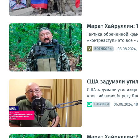
Марат Хайруллин: 
Тактика обреченной крыс
«контрнаступ» это все -
08.08.2024, 
ВОЕНКОРЫ
США задумали утил
США задумали утилизиро
«российском» берегу Днеп
06.08.2024, 18
ПАБЛИКИ
Марат Хайруллин: Б