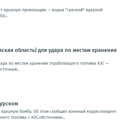
ует ядерную провокацию — взрыв "грязной" ядерной
о...
ская область) для удара по местам хранения
дара по местам хранения отработавшего топлива АЭС —
сточный...
Курском
 ядерную бомбу. Об этом сообщил военный корреспондент
ого топлива с АЭС.«Источники...