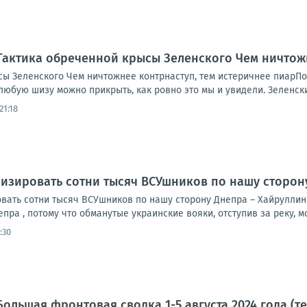
Тактика обреченной крысы Зеленского Чем ничтож
ы Зеленского Чем ничтожнее контрнаступ, тем истеричнее пиарПо 
 любую шизу можно прикрыть, как ровно это мы и увидели. Зеленский
21:18
изировать сотни тысяч ВСУшников по нашу сторон
вать сотни тысяч ВСУшников по нашу сторону Днепра – Хайруллин
ра , потому что обманутые украинские вояки, отступив за реку, мог
:30
ольшая фронтовая сводка 1-5 августа 2024 года (т