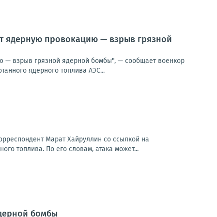
вят ядерную провокацию — взрыв грязной
ию — взрыв грязной ядерной бомбы", — сообщает военкор
анного ядерного топлива АЭС...
орреспондент Марат Хайруллин со ссылкой на
го топлива. По его словам, атака может...
ядерной бомбы