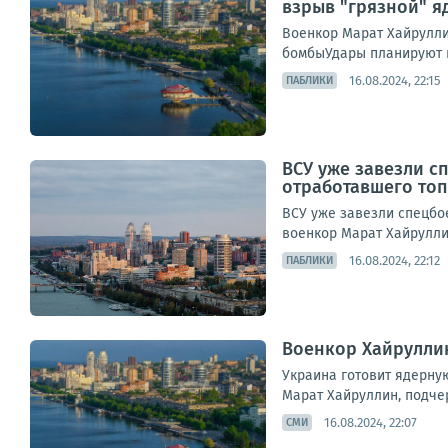
взрыв "грязной" 
Военкор Марат Хайрулли
бомбыУдары планируют на
16.08.2024, 22:15
ПАБЛИКИ
ВСУ уже завезли с
отработавшего топ
ВСУ уже завезли спецбо
военкор Марат Хайруллин
16.08.2024, 22:12
ПАБЛИКИ
Военкор Хайруллин
Украина готовит ядерну
Марат Хайруллин, подчер
16.08.2024, 22:07
СМИ