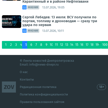
Карантинный и в районе Нефтегавани
13.07.2026, 19:05
МНЕНИЯ
Сергей Лебедев: 13 июля: ВСУ получили по
портам, топливу и дроноводам — сразу три
удара по нервам
13.07.2026, 10:11
МНЕНИЯ
...
1
2
3
4
5
6
7
8
9
10
11
12
13
14
15
16
17
18
19
100
© Лента новостей Днепропетровска
Email:
info@news-dnepr.ru
О нас
Контакты
ZOV
18+
Редакционная политика
Политика конфиденциальности
Правила пользования сайтом