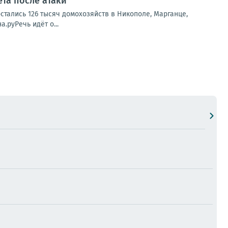
ета после атаки
стались 126 тысяч домохозяйств в Никополе, Марганце,
.руРечь идёт о...