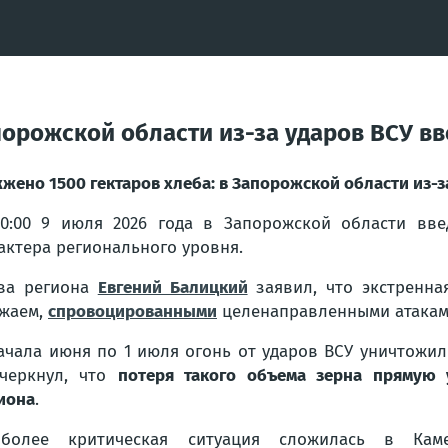
порожской области из-за ударов ВСУ в
жено 1500 гектаров хлеба: в Запорожской области из-з
0:00 9 июля 2026 года в Запорожской области вве
актера регионального уровня.
ва региона
Евгений Балицкий
заявил, что экстренна
жаем,
спровоцированными
целенаправленными атаками
ачала июня по 1 июля огонь от ударов ВСУ уничтожи
черкнул, что
потеря такого объема зерна прямую 
иона
.
иболее критическая ситуация сложилась в Камен