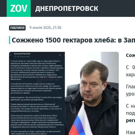
ZOV
ДНЕПРОПЕТРОВСК
9 июля 2026, 21:38
ПАБЛИКИ
Сожжено 1500 гектаров хлеба: в За
Сож
С 0
хар
Гла
уро
С н
под
рег
На