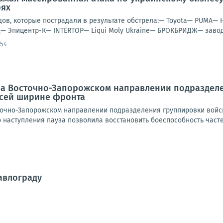
рях
дов, которые пострадали в результате обстрела:— Toyota— PUMA— 
— Эпицентр-К— INTERTOP— Liqui Moly Ukraine— БРОКБРИДЖ— завод 
:54
 На Восточно-Запорожском направлении подраздел
всей ширине фронта
очно-Запорожском направлении подразделения группировки войск
наступления пауза позволила восстановить боеспособность частей 
авлограду