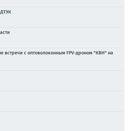
 ДТЭК
асти
ле встречи с оптоволоконным FPV-дроном "КВН" на