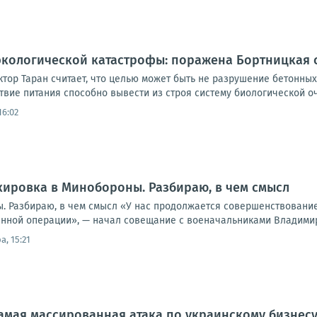
экологической катастрофы: поражена Бортницкая 
ктор Таран считает, что целью может быть не разрушение бетонны
вие питания способно вывести из строя систему биологической очи
16:02
кировка в Минобороны. Разбираю, в чем смысл
. Разбираю, в чем смысл «У нас продолжается совершенствование
нной операции», — начал совещание с военачальниками Владимир П
а, 15:21
амая массированная атака по украинскому бизнес