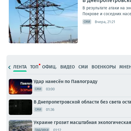
В Днепропетровско
В результате атаки на э
Покрове и соседних насе
Вчера, 21:21
СМИ
ЛЕНТА
ТОП
ОФИЦ.
ВИДЕО
СМИ
ВОЕНКОРЫ
МНЕ
Удар нанесён по Павлограду
03:00
СМИ
В Днепропетровской области без света оста
01:36
СМИ
Украине грозит масштабная экологическа
01:12
ПАБЛИКИ