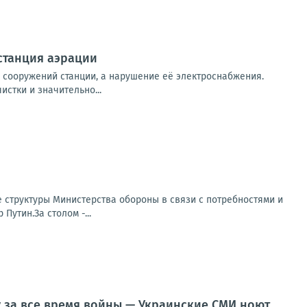
станция аэрации
х сооружений станции, а нарушение её электроснабжения.
стки и значительно...
 структуры Министерства обороны в связи с потребностями и
утин.За столом -...
у за все время войны — Украинские СМИ ноют