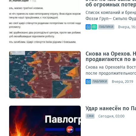
об огромных поте
Список компаний и брен
Фоззи Груп— Сильпо Фуд
Вчера, 16
ПАБЛИКИ
Снова на Орехов.
продвигаются по 
Снова на ОреховНа Вост
после продолжительного 
Вчера, 20:19
ПАБЛИКИ
Удар нанесён по П
Сегодня, 03:00
СМИ