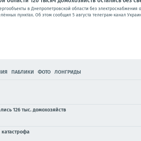
й области 126 тысяч домохозяйств остались без св
нергообъекты в Днепропетровской области без электроснабжения о
лённых пунктах. Об этом сообщил 5 августа телеграм-канал Украина
НИЯ
ПАБЛИКИ
ФОТО
ЛОНГРИДЫ
лись 126 тыс. домохозяйств
я катастрофа