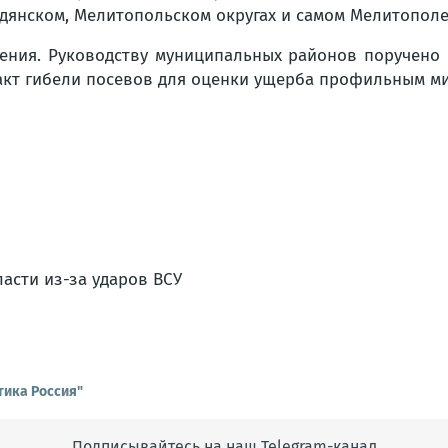
дянском, Мелитопольском округах и самом Мелитополе
жения. Руководству муниципальных районов поручен
акт гибели посевов для оценки ущерба профильным м
тика Россия"
Подписывайтесь на наш Telegram-канал