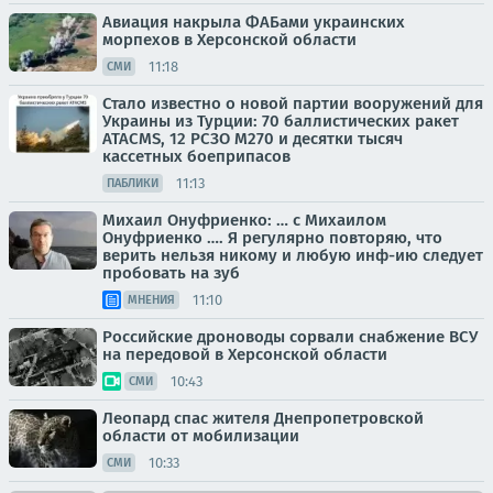
Авиация накрыла ФАБами украинских
морпехов в Херсонской области
11:18
СМИ
Стало известно о новой партии вооружений для
Украины из Турции: 70 баллистических ракет
ATACMS, 12 РСЗО M270 и десятки тысяч
кассетных боеприпасов
11:13
ПАБЛИКИ
Михаил Онуфриенко: … с Михаилом
Онуфриенко …. Я регулярно повторяю, что
верить нельзя никому и любую инф-ию следует
пробовать на зуб
11:10
МНЕНИЯ
Российские дроноводы сорвали снабжение ВСУ
на передовой в Херсонской области
10:43
СМИ
Леопард спас жителя Днепропетровской
области от мобилизации
10:33
СМИ