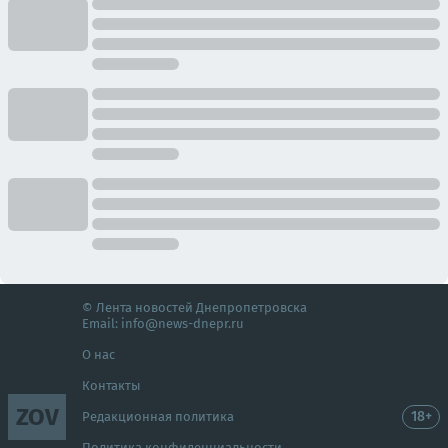
© Лента новостей Днепропетровска
Email:
info@news-dnepr.ru
О нас
Контакты
ZOV
18+
Редакционная политика
Политика конфиденциальности