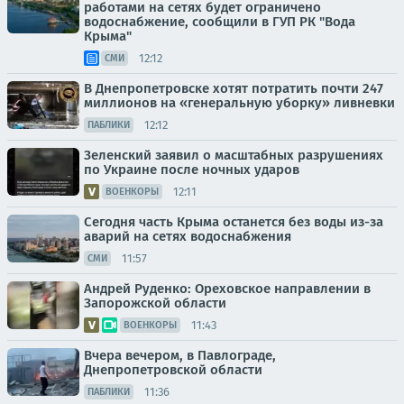
работами на сетях будет ограничено
водоснабжение, сообщили в ГУП РК "Вода
Крыма"
12:12
СМИ
В Днепропетровске хотят потратить почти 247
миллионов на «генеральную уборку» ливневки
12:12
ПАБЛИКИ
Зеленский заявил о масштабных разрушениях
по Украине после ночных ударов
12:11
ВОЕНКОРЫ
Сегодня часть Крыма останется без воды из-за
аварий на сетях водоснабжения
11:57
СМИ
Андрей Руденко: Ореховское направлении в
Запорожской области
11:43
ВОЕНКОРЫ
Вчера вечером, в Павлограде,
Днепропетровской области
11:36
ПАБЛИКИ