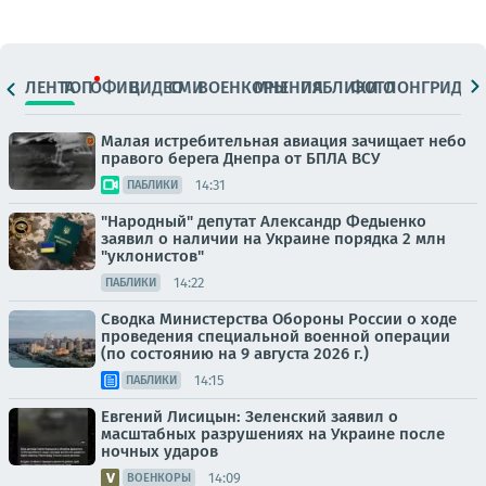
ЛЕНТА
ТОП
ОФИЦ.
ВИДЕО
СМИ
ВОЕНКОРЫ
МНЕНИЯ
ПАБЛИКИ
ФОТО
ЛОНГРИДЫ
Малая истребительная авиация зачищает небо
правого берега Днепра от БПЛА ВСУ
14:31
ПАБЛИКИ
"Народный" депутат Александр Федыенко
заявил о наличии на Украине порядка 2 млн
"уклонистов"
14:22
ПАБЛИКИ
Сводка Министерства Обороны России о ходе
проведения специальной военной операции
(по состоянию на 9 августа 2026 г.)
14:15
ПАБЛИКИ
Евгений Лисицын: Зеленский заявил о
масштабных разрушениях на Украине после
ночных ударов
14:09
ВОЕНКОРЫ