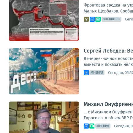
Фронтовая сводка на ут
Малых Щербаков. Сообщае
Сего
ВОЕНКОРЫ
Сергей Лебедев: В
Вечерне-ночной новостиш
вынести и показать нелю
Сегодня, 05:5
МНЕНИЯ
Михаил Онуфриенко
… с Михаилом Онуфриенко
Евросоюз. А объем ЗВР Р
Сегодня, 0
МНЕНИЯ