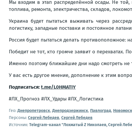
Мы входим в этап распределённой осады. Не той,
топлива, ремонта, электричества, складов, локом
Украина будет пытаться выживать через рассред
логистику, западные поставки и постоянное латани
Россия будет пытаться делать противоположное: на
Победит не тот, кто громче заявит о перехватах. П
Именно поэтому ближайшие дни надо смотреть не т
У вас есть другое мнение, дополнение к этим воп
Подписаться:
t.me/L0HMATIY
#ЛХ_Прогноз #ЛХ_Удары #ЛХ_Логистика
Гео:
Днепропетровск
,
Днепродзержинск
,
Павлоград
,
Новомоск
Персоны:
Сергей Лебедев
,
Сергей Лебедев
Источник:
Telegram-канал "Лохматый Z Николаев, Сергей Леб