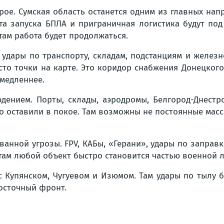
рое. Сумская область останется одним из главных нап
та запуска БПЛА и приграничная логистика будут по
там работа будет продолжаться.
 удары по транспорту, складам, подстанциям и железн
то точки на карте. Это коридор снабжения Донецкого
 медленнее.
юдением. Порты, склады, аэродромы, Белгород-Днестр
о оставили в покое. Там возможны не постоянные масс
анной угрозы. FPV, КАБы, «Герани», удары по заправ
там любой объект быстро становится частью военной л
с Купянском, Чугуевом и Изюмом. Там удары по тылу б
осточный фронт.