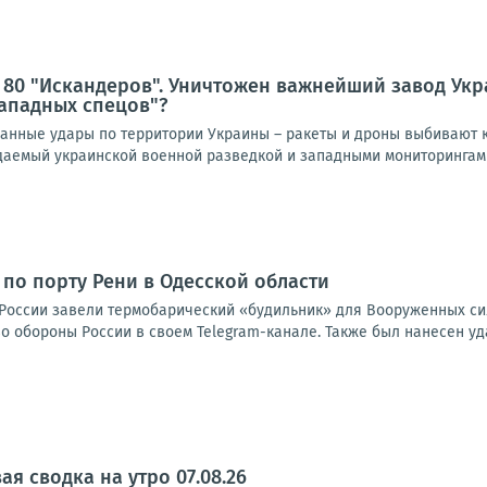
 80 "Искандеров". Уничтожен важнейший завод Ук
ападных спецов"?
нные удары по территории Украины – ракеты и дроны выбивают к
идаемый украинской военной разведкой и западными мониторингами
 по порту Рени в Одесской области
России завели термобарический «будильник» для Вооруженных сил
 обороны России в своем Telegram-канале. Также был нанесен уда
я сводка на утро 07.08.26