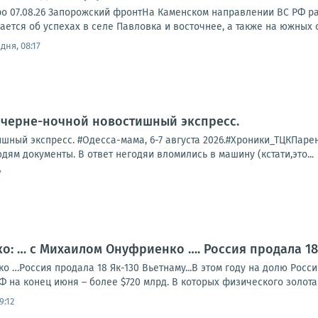
ро 07.08.26 Запорожский фронтНа Каменском направлении ВС РФ р
тся об успехах в селе Павловка и восточнее, а также на южных ок
дня, 08:17
ечерне-ночной новостишный экспресс.
ный экспресс. #Одесса-мама, 6-7 августа 2026.#Хроники_ТЦКПарень 
дям документы. В ответ негодяи вломились в машину (кстати,это...
7
: … с Михаилом Онуфриенко …. Россия продала 18 
 …Россия продала 18 Як-130 Вьетнаму...В этом году на долю Росс
Ф на конец июня – более $720 млрд. В которых физического золота 2
9:12