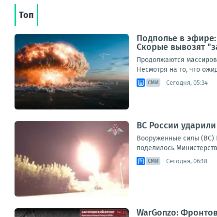
Топ
Подполье в эфире:
Скорые вывозят "з
Продолжаются массирова
Несмотря на то, что ож
Сегодня, 05:34
СМИ
ВС России ударили
Вооруженные силы (ВС) 
поделилось Министерство
Сегодня, 06:18
СМИ
WarGonzo: Фронтова