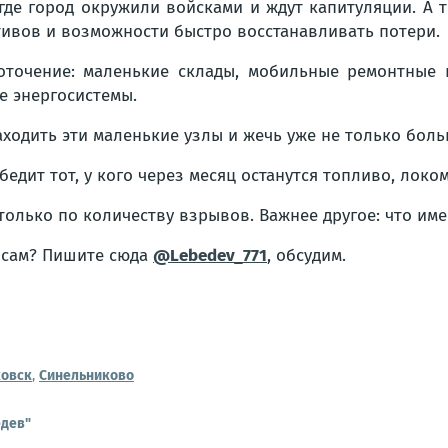
 где город окружили войсками и ждут капитуляции. А 
отивов и возможности быстро восстанавливать потери.
оточение: маленькие склады, мобильные ремонтные 
е энергосистемы.
ходить эти маленькие узлы и жечь уже не только боль
обедит тот, у кого через месяц останутся топливо, лок
олько по количеству взрывов. Важнее другое: что име
росам? Пишите сюда
@Lebedev_771
, обсудим.
овск
,
Синельниково
едев"