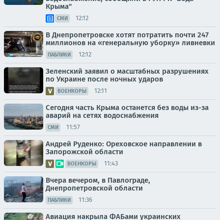
Крыма"
12:12
СМИ
В Днепропетровске хотят потратить почти 247
миллионов на «генеральную уборку» ливневки
12:12
ПАБЛИКИ
Зеленский заявил о масштабных разрушениях
по Украине после ночных ударов
12:11
ВОЕНКОРЫ
Сегодня часть Крыма останется без воды из-за
аварий на сетях водоснабжения
11:57
СМИ
Андрей Руденко: Ореховское направлении в
Запорожской области
11:43
ВОЕНКОРЫ
Вчера вечером, в Павлограде,
Днепропетровской области
11:36
ПАБЛИКИ
Авиация накрыла ФАБами украинских