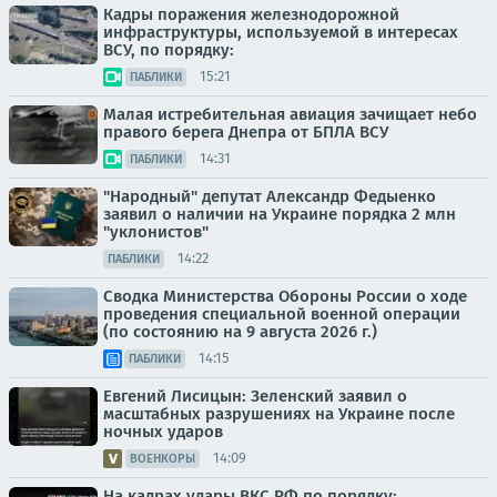
Кадры поражения железнодорожной
инфраструктуры, используемой в интересах
ВСУ, по порядку:
15:21
ПАБЛИКИ
Малая истребительная авиация зачищает небо
правого берега Днепра от БПЛА ВСУ
14:31
ПАБЛИКИ
"Народный" депутат Александр Федыенко
заявил о наличии на Украине порядка 2 млн
"уклонистов"
14:22
ПАБЛИКИ
Сводка Министерства Обороны России о ходе
проведения специальной военной операции
(по состоянию на 9 августа 2026 г.)
14:15
ПАБЛИКИ
Евгений Лисицын: Зеленский заявил о
масштабных разрушениях на Украине после
ночных ударов
14:09
ВОЕНКОРЫ
На кадрах удары ВКС РФ по порядку: