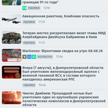
границам 91-го года"
12:16
ПАБЛИКИ
Авиационная ракетная, бомбовая опасность
11:31
ПАБЛИКИ
Тегеран жестко раскритиковал визит главы МИД
Азербайджана Джейхуна Байрамова в Киев
11:12
ПАБЛИКИ
WarGonzo: Фронтовая сводка на утро 08.08.26
11:04
ВОЕНКОРЫ
Вчера (7 августа), в Днепропетровской области
был уничтожен железнодорожный эшелон с
военной техникой ВСУ, в составе которого
находилась американская РЛС
10:46
ПАБЛИКИ
Чингис Дамбиев: Прошедшей ночью был
уничтожен один из крупнейших украинских
логистических комплексов в Днепропетровской
области