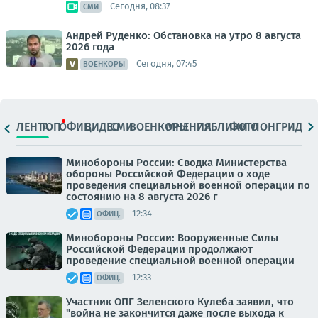
Сегодня, 08:37
СМИ
Андрей Руденко: Обстановка на утро 8 августа
2026 года
Сегодня, 07:45
ВОЕНКОРЫ
ЛЕНТА
ТОП
ОФИЦ.
ВИДЕО
СМИ
ВОЕНКОРЫ
МНЕНИЯ
ПАБЛИКИ
ФОТО
ЛОНГРИДЫ
Минобороны России: Сводка Министерства
обороны Российской Федерации о ходе
проведения специальной военной операции по
состоянию на 8 августа 2026 г
12:34
ОФИЦ.
Минобороны России: Вооруженные Силы
Российской Федерации продолжают
проведение специальной военной операции
12:33
ОФИЦ.
Участник ОПГ Зеленского Кулеба заявил, что
"война не закончится даже после выхода к