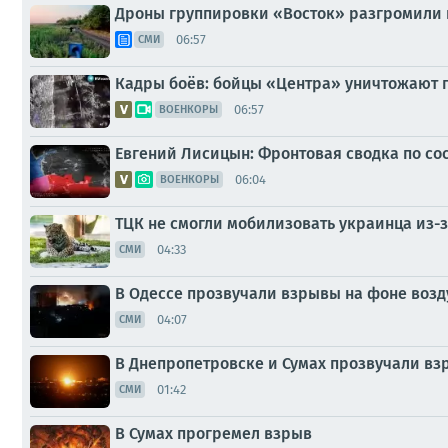
Дроны группировки «Восток» разгромили 
06:57
СМИ
Кадры боёв: бойцы «Центра» уничтожают п
06:57
ВОЕНКОРЫ
Евгений Лисицын: Фронтовая сводка по сос
06:04
ВОЕНКОРЫ
ТЦК не смогли мобилизовать украинца из-
04:33
СМИ
В Одессе прозвучали взрывы на фоне воз
04:07
СМИ
В Днепропетровске и Сумах прозвучали в
01:42
СМИ
В Сумах прогремел взрыв