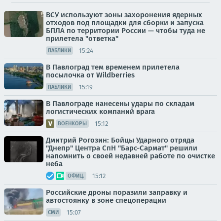
ВСУ используют зоны захоронения ядерных
отходов под площадки для сборки и запуска
БПЛА по территории России — чтобы туда не
прилетела "ответка"
15:24
ПАБЛИКИ
В Павлоград тем временем прилетела
посылочка от Wildberries
15:19
ПАБЛИКИ
В Павлограде нанесены удары по складам
логистических компаний врага
15:12
ВОЕНКОРЫ
Дмитрий Рогозин: Бойцы Ударного отряда
"Днепр" Центра СпН "Барс-Сармат" решили
напомнить о своей недавней работе по очистке
неба
15:12
ОФИЦ.
Российские дроны поразили заправку и
автостоянку в зоне спецоперации
15:07
СМИ