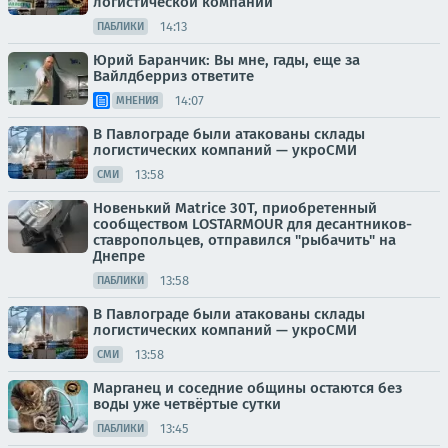
логистической компании
14:13
ПАБЛИКИ
Юрий Баранчик: Вы мне, гады, еще за
Вайлдберриз ответите
14:07
МНЕНИЯ
В Павлограде были атакованы склады
логистических компаний — укроСМИ
13:58
СМИ
Новенький Matrice 30T, приобретенный
сообществом LOSTARMOUR для десантников-
ставропольцев, отправился "рыбачить" на
Днепре
13:58
ПАБЛИКИ
В Павлограде были атакованы склады
логистических компаний — укроСМИ
13:58
СМИ
Марганец и соседние общины остаются без
воды уже четвёртые сутки
13:45
ПАБЛИКИ