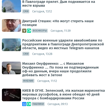
В Павлограде прилет. Дым поднимается на
месте взрыва
Сегодня, 13:12
СМИ
Дмитрий Стешин: «Но могут стереть наши
позиции
Сегодня, 11:39
ВОЕНКОРЫ
Российские военные ударили авиабомбами по
предприятиям в Павлограде Днепропетровской
области, видео из местных Telegram-каналов
Сегодня, 13:28
СМИ
Михаил Онуфриенко: … с Михаилом
Онуфриенко …. По пока не подтвержденным
оф-но данным, вчера наши продолжили
добивать мост в Затоке
Сегодня, 11:12
МНЕНИЯ
КИЕВ В ОГНЕ. Зеленский, эта жалкая марионетка
мировых русофобов, в июне обещал 40 дней
террора с бомбардировками России
Сегодня, 09:13
ПАБЛИКИ