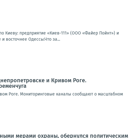
по Киеву: предприятие «Киев-111» (ООО «Файер Пойнт») и
и восточнее Одессы.Что за...
Днепропетровске и Кривом Роге.
ременчуга
ивом Роге. Мониторинговые каналы сообщают о масштабном
нтными мерами охраны, обернулся политическим