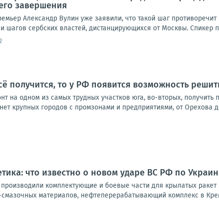
 его завершения
емьер Александр Вулин уже заявили, что такой шаг противоречит в
и шагов сербских властей, дистанцирующихся от Москвы. Спикер п
2
сё получится, то у РФ появится возможность решит
нт на одном из самых трудных участков юга, во-вторых, получить
 нет крупных городов с промзонами и предприятиями, от Орехова д
етика: что известно о новом ударе ВС РФ по Украин
де производили комплектующие и боевые части для крылатых ракет
-смазочных материалов, нефтеперерабатывающий комплекс в Крем