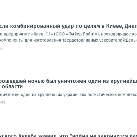
ли комбинированный удар по целям в Киеве, Днеп
 предприятие «Киев-111» (ООО «Файер Пойнт»), производящее ко
компоненты для изготовления твердотопливных ускорителей;Целью 
46
рошедшей ночью был уничтожен один из крупнейш
 области
ичтожен один из крупнейших украинских логистических комплекс
:39
нского Кулеба заявил, что "война не закончится да