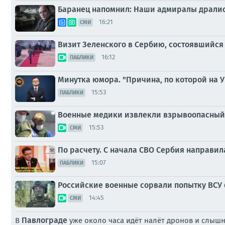
Баранец напомнил: Наши адмиралы дрались,
16:21
СМИ
Визит Зеленского в Сербию, состоявшийся
16:12
ПАБЛИКИ
Минутка юмора. "Причина, по которой на У
15:53
ПАБЛИКИ
Военные медики извлекли взрывоопасный 
15:53
СМИ
По расчету. С начала СВО Сербия направил
15:07
ПАБЛИКИ
Российские военные сорвали попытку ВСУ 
14:45
СМИ
Павлограде
В
уже около часа идёт налёт дронов и слыш