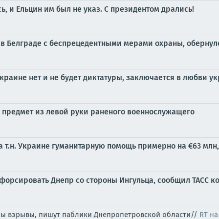
 и Ельцин им был не указ. С президентом дрались!
 в Белграде с беспрецедентными мерами охраны, оберну
краине нет и не будет диктатуры, заключается в любви 
предмет из левой руки раненого военнослужащего
а т.н. Украине гуманитарную помощь примерно на €63 млн
форсировать Днепр со стороны Ингульца, сообщил ТАСС 
ны взрывы, пишут паблики Днепропетровской области//
RT на