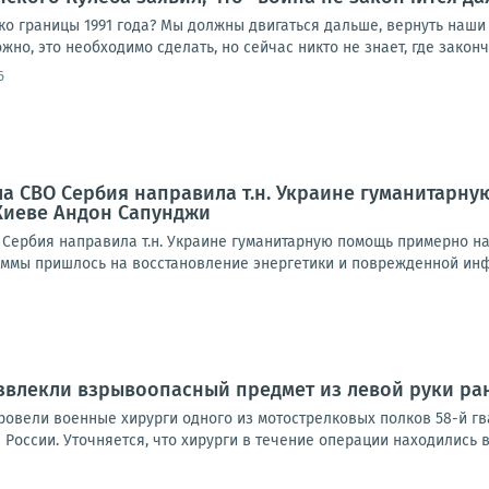
ко границы 1991 года? Мы должны двигаться дальше, вернуть наши
но, это необходимо сделать, но сейчас никто не знает, где закончи
6
ала СВО Сербия направила т.н. Украине гуманитарн
Киеве Андон Сапунджи
 Сербия направила т.н. Украине гуманитарную помощь примерно на
суммы пришлось на восстановление энергетики и поврежденной инф
звлекли взрывоопасный предмет из левой руки р
овели военные хирурги одного из мотострелковых полков 58-й г
оссии. Уточняется, что хирурги в течение операции находились в 