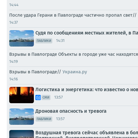
14:44
После удара Герани в Павлограде частично пропал свет//
14:37
Судя по сообщениям местных жителей, в П
14:31
ПАБЛИКИ
Взрывы в Павлограде Объекты в городе уже час находят
14:19
Взрывы в Павлограде//
Украина.ру
14:16
Логистика и энергетика: что известно о но
13:57
СМИ
Дроновая опасность и тревога
13:57
ПАБЛИКИ
Воздушная тревога сейчас объявлена в бо