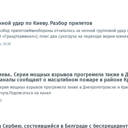
чной удар по Киеву. Разбор прилетов
Разбор прилетовМинобороны отчиталось за ночной групповой удар 
 «Грандтерминал»), плюс два сухогруза на переходе морем южнее 
, 10:39
иева.. Серия мощных взрывов прогремела также в 
аналы сообщают о масштабном пожаре в районе К
Серия мощных взрывов прогремела также в Днепропетровске и Кр
чуга.Подписаться на канал
55
в Сербию, состоявшийся в Белграде с беспрецеде