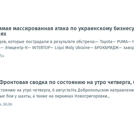
амая массированная атака по украинскому бизнес
рях
дов, которые пострадали в результате обстрела:— Toyota— PUMA— 
— Эпицентр-К— INTERTOP— Liqui Moly Ukraine— БРОКБРИДЖ— завод 
:54
Фронтовая сводка по состоянию на утро четверга, 6
стоянию на утро четверга, 6 августа:На Добропольском направлен
е бои у шахты, а также на окраинах Новогригоровки...
, 06:06