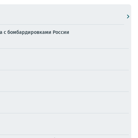
ра с бомбардировками России