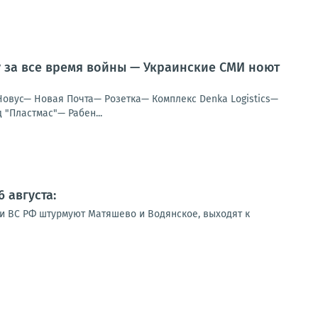
у за все время войны — Украинские СМИ ноют
Новус— Новая Почта— Розетка— Комплекс Denka Logistics—
"Пластмас"— Рабен...
 августа:
ии ВС РФ штурмуют Матяшево и Водянское, выходят к