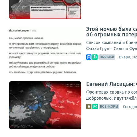
Этой ночью была с
об огромных поте
Список компаний и брен
Фоззи Груп— Сильпо Фуд
Вчера, 16
ПАБЛИКИ
Евгений Лисицын: 
Фронтовая сводка по со
Доброполью. Идут тяжёлы
Сегодня
ВОЕНКОРЫ