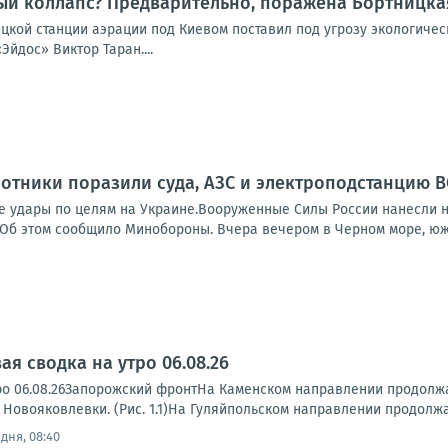
ый коллапс? Предварительно, поражена Бортницка
ицкой станции аэрации под Киевом поставил под угрозу экологиче
Эйдос» Виктор Таран....
отники поразили суда, АЗС и электроподстанцию В
е удары по целям на Украине.Вооруженные Силы России нанесли н
. Об этом сообщило Минобороны. Вчера вечером в Черном море, юж
я сводка на утро 06.08.26
ро 06.08.26Запорожский фронтНа Каменском направлении продолжа
 Новояковлевки. (Рис. 1.1)На Гуляйпольском направлении продолжа
дня, 08:40