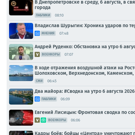
В Днепропетровске в среду, 6 августа, в 
города
08:10
ПАБЛИКИ
Владислав Шурыгин: Хроника ударов по тер
07:48
МНЕНИЯ
Андрей Руденко: Обстановка на утро 6 авгус
07:07
ВОЕНКОРЫ
В ходе отражения воздушной атаки на Рост
Шолоховском, Верхнедонском, Каменском, 
06:45
СМИ
Два майора: #Сводка на утро 6 августа 2026
06:09
ПАБЛИКИ
Евгений Лисицын: Фронтовая сводка по сост
06:06
ВОЕНКОРЫ
Кадры боёв: бойцы «Центра» уничтожают п