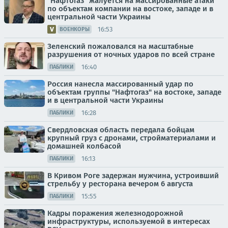
"Нафтогаз" жалуется на массированные атаки
по объектам компании на востоке, западе и в
центральной части Украины
16:53
ВОЕНКОРЫ
Зеленский пожаловался на масштабные
разрушения от ночных ударов по всей стране
16:40
ПАБЛИКИ
Россия нанесла массированный удар по
объектам группы "Нафтогаз" на востоке, западе
и в центральной части Украины
16:28
ПАБЛИКИ
Свердловская область передала бойцам
крупный груз с дронами, стройматериалами и
домашней колбасой
16:13
ПАБЛИКИ
В Кривом Роге задержан мужчина, устроивший
стрельбу у ресторана вечером 6 августа
15:55
ПАБЛИКИ
Кадры поражения железнодорожной
инфраструктуры, используемой в интересах