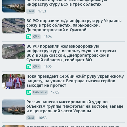
инфраструктуру ВСУ в трёх областях
17:33
СМИ
ВС РФ поразили ж/д инфраструктуру Украины
сразу в трёх областях: Харьковской,
Днепропетровской и Сумской
17:24
СМИ
ВС РФ поразили железнодорожную
инфраструктуру, используемую в интересах
ВСУ, в Харьковской, Днепропетровской и
Сумской областях, сообщает МО
17:22
СМИ
Пока президент Сербии жмёт руку украинскому
нацисту, на улицах Белграда тысячи сербов
выходят на протест
17:05
ПАБЛИКИ
Россия нанесла массированный удар по
объектам группы "Нафтогаз" на востоке, западе
и в центральной части Украины
16:53
СМИ