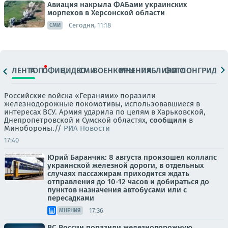
Авиация накрыла ФАБами украинских
морпехов в Херсонской области
Сегодня, 11:18
СМИ
ЛЕНТА
ТОП
ОФИЦ.
ВИДЕО
СМИ
ВОЕНКОРЫ
МНЕНИЯ
ПАБЛИКИ
ФОТО
ЛОНГРИДЫ
Российские войска «Геранями» поразили
железнодорожные локомотивы, использовавшиеся в
интересах ВСУ. Армия ударила по целям в Харьковской,
Днепропетровской и Сумской областях,
сообщили
в
Минобороны.//
РИА Новости
17:40
Юрий Баранчик: 8 августа произошел коллапс
украинской железной дороги, в отдельных
случаях пассажирам приходится ждать
отправления до 10-12 часов и добираться до
пунктов назначения автобусами или с
пересадками
17:36
МНЕНИЯ
ВС России поразили железнодорожную