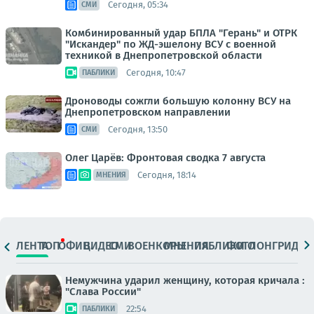
Сегодня, 05:34
СМИ
Комбинированный удар БПЛА "Герань" и ОТРК
"Искандер" по ЖД-эшелону ВСУ с военной
техникой в Днепропетровской области
Сегодня, 10:47
ПАБЛИКИ
Дроноводы сожгли большую колонну ВСУ на
Днепропетровском направлении
Сегодня, 13:50
СМИ
Олег Царёв: Фронтовая сводка 7 августа
Сегодня, 18:14
МНЕНИЯ
ЛЕНТА
ТОП
ОФИЦ.
ВИДЕО
СМИ
ВОЕНКОРЫ
МНЕНИЯ
ПАБЛИКИ
ФОТО
ЛОНГРИДЫ
Немужчина ударил женщину, которая кричала :
"Слава России"
22:54
ПАБЛИКИ