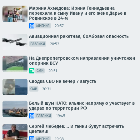
Марина Ахмедова: Ирина Геннадьевна
переехала к сыну Ивану и его жене Дарье в
Родинское в 24-м
20:57
МНЕНИЯ
Авиационная ракетная, бомбовая опасность
20:52
ПАБЛИКИ
На Днепропетровском направлении уничтожен
опорник ВСУ
20:51
СМИ
Сводка СВО на вечер 7 августа
20:31
СМИ
Белый шум НАТО: альянс напрямую участвует в
ударах по территории РФ
19:45
ПАБЛИКИ
Сергей Лебедев: .. И танки будут встречать
цветами!
19:38
МНЕНИЯ