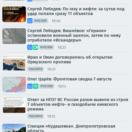
Сергей Лебедев: По газу и нефти: за сутки под
удар попали сразу 11 объектов
18:46
МНЕНИЯ
Сергей Лебедев: Вишнёвое: «Герани»
остановили военный эшелон, затем по нему
отработали «Искандеры»
18:23
МНЕНИЯ
Иран и Оман договорились об открытии
Ормузского пролива
18:23
ПАБЛИКИ
Олег Царёв: Фронтовая сводка 7 августа
18:14
МНЕНИЯ
Ответ за НПЗ? ВС России разом вывели из строя
7 объектов нефте- и газодобычи киевского
режима
18:12
ПАБЛИКИ
Станция «Кудашевка». Днепропетровская
область