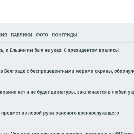
НИЯ
ПАБЛИКИ
ФОТО
ЛОНГРИДЫ
 и Ельцин им был не указ. С президентом дрались!
 в Белграде с беспрецедентными мерами охраны, оберну
краине нет и не будет диктатуры, заключается в любви 
предмет из левой руки раненого военнослужащего
а т.н. Украине гуманитарную помощь примерно на €63 млн