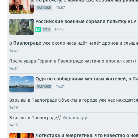
15:07
ПАБЛИКИ
Российские военные сорвали попытку ВСУ 
14:45
СМИ
Павлограде
В
уже около часа идёт налёт дронов и слыш
14:44
После удара Герани в Павлограде частично пропал свет//
14:37
Судя по сообщениям местных жителей, в П
14:31
ПАБЛИКИ
Взрывы в Павлограде Объекты в городе уже час находят
14:19
Взрывы в Павлограде//
Украина.ру
14:16
Логистика и энергетика: что известно о но