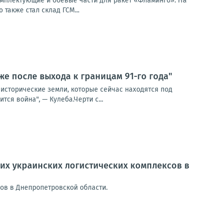
мплектующие и боевые части для ракет «Фламинго». На
также стал склад ГСМ...
же после выхода к границам 91-го года"
 исторические земли, которые сейчас находятся под
тся война", — Кулеба.Черти с...
их украинских логистических комплексов в
ов в Днепропетровской области.