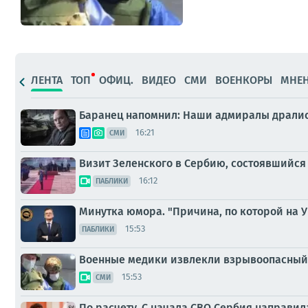
ЛЕНТА
ТОП
ОФИЦ.
ВИДЕО
СМИ
ВОЕНКОРЫ
МНЕ
Баранец напомнил: Наши адмиралы дрались,
16:21
СМИ
Визит Зеленского в Сербию, состоявшийся
16:12
ПАБЛИКИ
Минутка юмора. "Причина, по которой на У
15:53
ПАБЛИКИ
Военные медики извлекли взрывоопасный 
15:53
СМИ
По расчету. С начала СВО Сербия направил