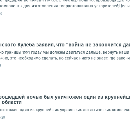
 предприятие «Киев-111» (ООО «Файер Пойнт»), производящее ко
компоненты для изготовления твердотопливных ускорителей;Целью 
46
нского Кулеба заявил, что "война не закончится да
ко границы 1991 года? Мы должны двигаться дальше, вернуть наши
но, это необходимо сделать, но сейчас никто не знает, где закончи
6
рошедшей ночью был уничтожен один из крупнейш
 области
ичтожен один из крупнейших украинских логистических комплекс
:39