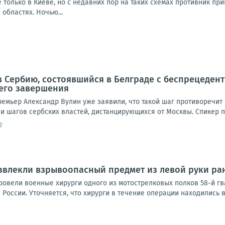
 только в Киеве, но с недавних пор на таких схемах противник п
 областях. Ночью...
в Сербию, состоявшийся в Белграде с беспрецеде
 его завершения
емьер Александр Вулин уже заявили, что такой шаг противоречит в
и шагов сербских властей, дистанцирующихся от Москвы. Спикер п
2
звлекли взрывоопасный предмет из левой руки р
овели военные хирурги одного из мотострелковых полков 58-й г
оссии. Уточняется, что хирурги в течение операции находились в 