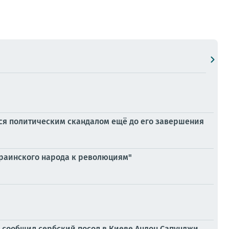
лся политическим скандалом ещё до его завершения
украинского народа к революциям"
, сообщил сербский посол в Киеве Андон Сапунджи