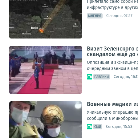
Прилетало само собой не
инфраструктуре в других
Сегодня, 07:57
МНЕНИЯ
Визит Зеленского 
скандалом ещё до
Оппозиция и экс-вице-пр
очередным звеном в цеп
Сегодня, 16:1
ПАБЛИКИ
Военные медики и
Уникальную операцию пр
сообщили в Минобороны Р
Сегодня, 15:53
СМИ