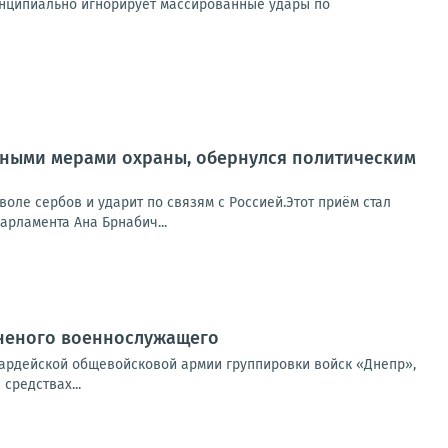
ринципиально игнорирует массированные удары по
нтными мерами охраны, обернулся политическим
оле сербов и ударит по связям с Россией.Этот приём стал
арламента Ана Брнабич...
аненого военнослужащего
вардейской общевойсковой армии группировки войск «Днепр»,
средствах...