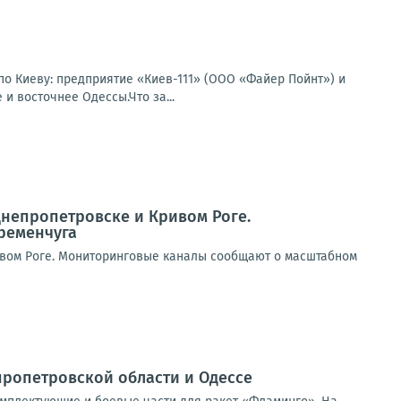
по Киеву: предприятие «Киев-111» (ООО «Файер Пойнт») и
и восточнее Одессы.Что за...
Днепропетровске и Кривом Роге.
ременчуга
ивом Роге. Мониторинговые каналы сообщают о масштабном
ропетровской области и Одессе