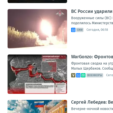
ВС России ударили
Вооруженные силы (ВС) 
поделилось Министерство
Сегодня, 06:18
СМИ
WarGonzo: Фронтова
Фронтовая сводка на ут
Малых Щербаков. Сообщае
Сего
ВОЕНКОРЫ
Сергей Лебедев: В
Вечерне-ночной новостиш