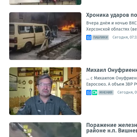
Хроника ударов по 
Вчера днём и ночью ВКС 
Херсонской областях (ве
Сегодня, 07:3
ПАБЛИКИ
Михаил Онуфриенко
… с Михаилом Онуфриенко
Евросоюз. А объем ЗВР Р
Сегодня, 0
МНЕНИЯ
Поражение железно
районе н.п. Вишне