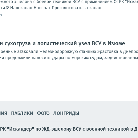
ного эшелона с боевой техникой ВСУ с применением ОТРК "Исканд
ти.© Наш канал Наш чат Проголосовать за канал
47
и сухогруза и логистический узел ВСУ в Изюме
 военные атаковали железнодорожную станцию Эрастовка в Днепроп
и продолжили наносить удары по морским судам, задействованным 
НИЯ
ПАБЛИКИ
ФОТО
ЛОНГРИДЫ
РК "Искандер" по ЖД-эшелону ВСУ с военной техникой в 