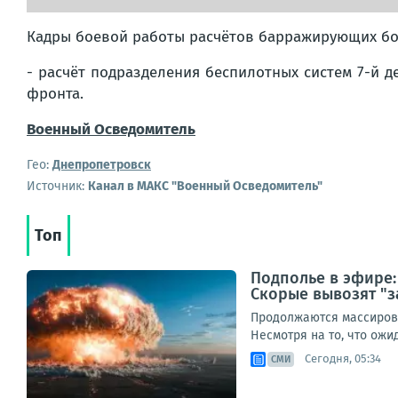
Кадры боевой работы расчётов барражирующих б
- расчёт подразделения беспилотных систем 7-й
фронта.
Военный Осведомитель
Гео:
Днепропетровск
Источник:
Канал в МАКС "Военный Осведомитель"
Топ
Подполье в эфире:
Скорые вывозят "з
Продолжаются массирова
Несмотря на то, что ож
Сегодня, 05:34
СМИ