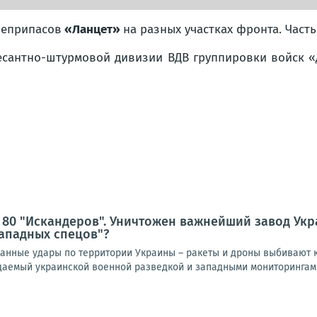
оеприпасов
«Ланцет»
на разных участках фронта. Часть
 десантно-штурмовой дивизии ВДВ группировки войск 
 80 "Искандеров". Уничтожен важнейший завод Ук
ападных спецов"?
нные удары по территории Украины – ракеты и дроны выбивают к
идаемый украинской военной разведкой и западными мониторингами