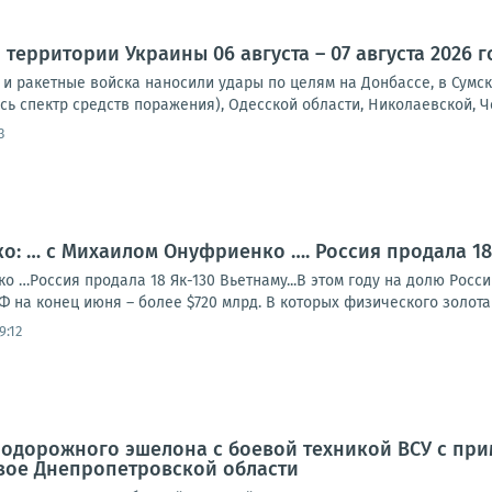
территории Украины 06 августа – 07 августа 2026 г
и ракетные войска наносили удары по целям на Донбассе, в Сумск
сь спектр средств поражения), Одесской области, Николаевской, Че
3
: … с Михаилом Онуфриенко …. Россия продала 18 
 …Россия продала 18 Як-130 Вьетнаму...В этом году на долю Росс
Ф на конец июня – более $720 млрд. В которых физического золота 2
9:12
дорожного эшелона с боевой техникой ВСУ с прим
вое Днепропетровской области