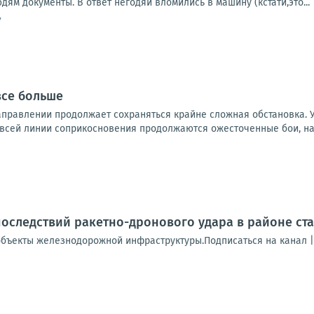
дям документы. В ответ негодяи вломились в машину (кстати,это...
7
все больше
правлении продолжает сохраняться крайне сложная обстановка. 
 всей линии соприкосновения продолжаются ожесточенные бои, на 
оследствий ракетно-дронового удара в районе ст
бъекты железнодорожной инфраструктуры.Подписаться на канал 