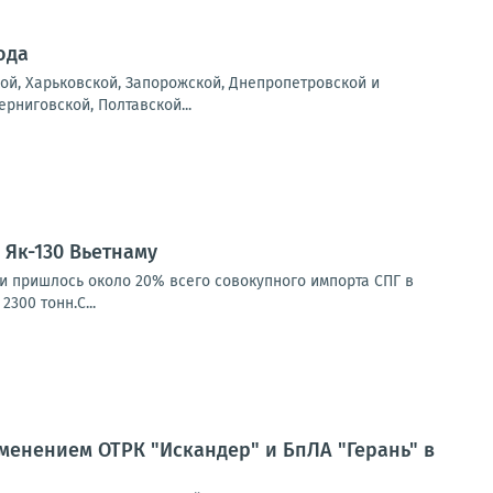
ода
ой, Харьковской, Запорожской, Днепропетровской и
рниговской, Полтавской...
Як-130 Вьетнаму
ии пришлось около 20% всего совокупного импорта СПГ в
300 тонн.С...
енением ОТРК "Искандер" и БпЛА "Герань" в