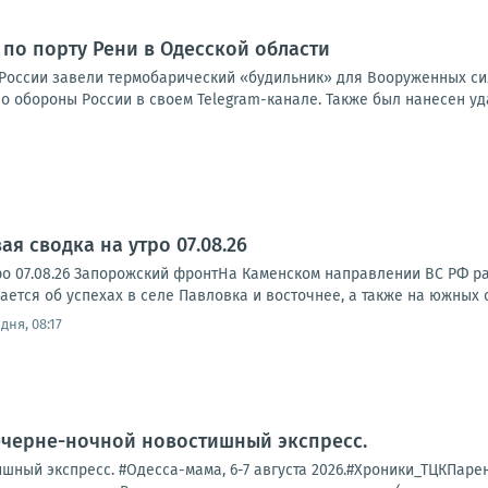
 по порту Рени в Одесской области
России завели термобарический «будильник» для Вооруженных сил
 обороны России в своем Telegram-канале. Также был нанесен уда
я сводка на утро 07.08.26
ро 07.08.26 Запорожский фронтНа Каменском направлении ВС РФ р
тся об успехах в селе Павловка и восточнее, а также на южных ок
дня, 08:17
ечерне-ночной новостишный экспресс.
ный экспресс. #Одесса-мама, 6-7 августа 2026.#Хроники_ТЦКПарень 