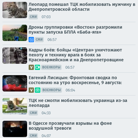
Леопард помешал ТЦК мобилизовать мужчину в
Днепропетровской области
07:03
СМИ
Дроны группировки «Восток» разгромили
пункты запуска БПЛА «Баба-яга»
06:57
СМИ
Кадры боёв: бойцы «Центра» уничтожают
пехоту и технику врага в боях за
Красноармейском и на Днепропетровщине
06:57
ВОЕНКОРЫ
Евгений Лисицын: Фронтовая сводка по
состоянию на утро воскресенье, 9 августа:
06:04
ВОЕНКОРЫ
ТЦК не смогли мобилизовать украинца из-за
леопарда
04:33
СМИ
В Одессе прозвучали взрывы на фоне
воздушной тревоги
04:07
СМИ