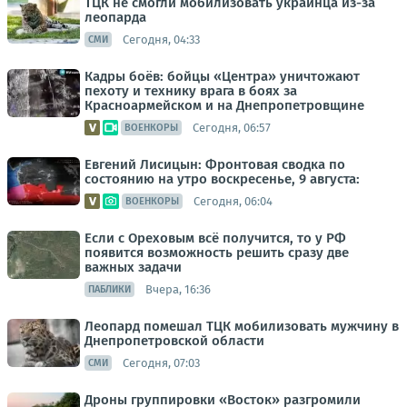
ТЦК не смогли мобилизовать украинца из-за
леопарда
Сегодня, 04:33
СМИ
Кадры боёв: бойцы «Центра» уничтожают
пехоту и технику врага в боях за
Красноармейском и на Днепропетровщине
Сегодня, 06:57
ВОЕНКОРЫ
Евгений Лисицын: Фронтовая сводка по
состоянию на утро воскресенье, 9 августа:
Сегодня, 06:04
ВОЕНКОРЫ
Если с Ореховым всё получится, то у РФ
появится возможность решить сразу две
важных задачи
Вчера, 16:36
ПАБЛИКИ
Леопард помешал ТЦК мобилизовать мужчину в
Днепропетровской области
Сегодня, 07:03
СМИ
Дроны группировки «Восток» разгромили