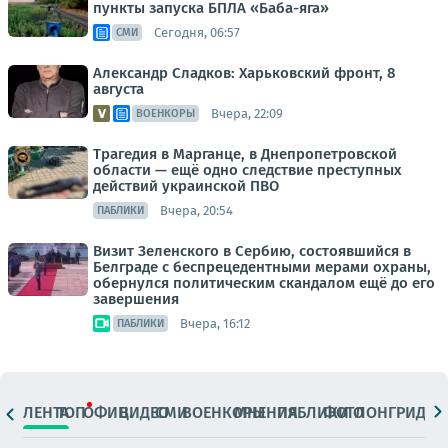
пункты запуска БПЛА «Баба-яга»
Сегодня, 06:57
СМИ
Александр Сладков: Харьковский фронт, 8
августа
Вчера, 22:09
ВОЕНКОРЫ
Трагедия в Марганце, в Днепропетровской
области — ещё одно следствие преступных
действий украинской ПВО
Вчера, 20:54
ПАБЛИКИ
Визит Зеленского в Сербию, состоявшийся в
Белграде с беспрецедентными мерами охраны,
обернулся политическим скандалом ещё до его
завершения
Вчера, 16:12
ПАБЛИКИ
ЛЕНТА
ТОП
ОФИЦ.
ВИДЕО
СМИ
ВОЕНКОРЫ
МНЕНИЯ
ПАБЛИКИ
ФОТО
ЛОНГРИДЫ