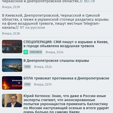
Черкасской и Днепропетровской областях.//
ВЕСТИ
Вчера, 23:39
В Киевской, Днепропетровской, Черкасской и Сумской
областях, а также в украинской столице раздались взрывы
на фоне воздушной тревоги, пишут местные Telegram-
каналы//
RT на русском
Вчера, 23:36
СПЕЦОПЕРАЦИЯ: СМИ пишут о взрывах в Киеве,
в городе обьявлена воздушная тревога
Вчера, 23:24
ПАБЛИКИ
В Днепропетровске слышны взрывы
Вчера, 23:24
СМИ
БПЛА тревожат противника в Днепропетровске
Вчера, 23:15
СМИ
Юрий Котенок: Знаю, что даже в России иные
эксперты считают, что анонсированные
попытки укронацистов применить баллистику
по Москве наступающей осенью в итоге ударят
очень больно по самому Киеву