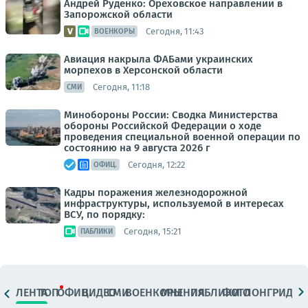
Андрей Руденко: Ореховское направлении в
Запорожской области
Сегодня, 11:43
ВОЕНКОРЫ
Авиация накрыла ФАБами украинских
морпехов в Херсонской области
Сегодня, 11:18
СМИ
Минобороны России: Сводка Министерства
обороны Российской Федерации о ходе
проведения специальной военной операции по
состоянию на 9 августа 2026 г
Сегодня, 12:22
ОФИЦ.
Кадры поражения железнодорожной
инфраструктуры, используемой в интересах
ВСУ, по порядку:
Сегодня, 15:21
ПАБЛИКИ
ЛЕНТА
ТОП
ОФИЦ.
ВИДЕО
СМИ
ВОЕНКОРЫ
МНЕНИЯ
ПАБЛИКИ
ФОТО
ЛОНГРИДЫ