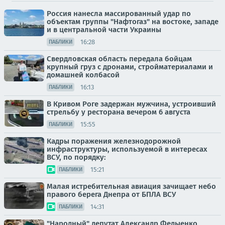
Россия нанесла массированный удар по
объектам группы "Нафтогаз" на востоке, западе
и в центральной части Украины
16:28
ПАБЛИКИ
Свердловская область передала бойцам
крупный груз с дронами, стройматериалами и
домашней колбасой
16:13
ПАБЛИКИ
В Кривом Роге задержан мужчина, устроивший
стрельбу у ресторана вечером 6 августа
15:55
ПАБЛИКИ
Кадры поражения железнодорожной
инфраструктуры, используемой в интересах
ВСУ, по порядку:
15:21
ПАБЛИКИ
Малая истребительная авиация зачищает небо
правого берега Днепра от БПЛА ВСУ
14:31
ПАБЛИКИ
"Народный" депутат Александр Федыенко