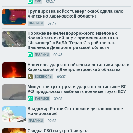
09:57
СМИ
Группировка войск "Север" освободила село
Анискино Харьковской области!
09:47
ПАБЛИКИ
Поражение железнодорожного эшелона с
боевой техникой ВСУ с применением ОТРК
"Искандер" и БпЛА "Герань" в районе н.п.
Вишневое Днепропетровской области
09:47
ПАБЛИКИ
Нанесены удары по объектам логистики врага в
Харьковской и Днепропетровской областях
09:37
ВОЕНКОРЫ
Минус три сухогруза и удары по логистике: ВС
РФ продолжают выбивать военные грузы ВСУ
09:33
ПАБЛИКИ
Владимир Рогов: Осторожно: дистанционное
минирование!
09:33
ПАБЛИКИ
Сводка СВО на утро 7 августа