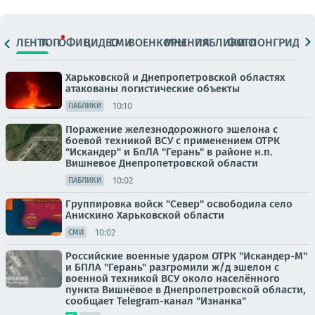
ЛЕНТА
ТОП
ОФИЦ.
ВИДЕО
СМИ
ВОЕНКОРЫ
МНЕНИЯ
ПАБЛИКИ
ФОТО
ЛОНГРИДЫ
Харьковской и Днепропетровской областях
атакованы логистические объекты
10:10
ПАБЛИКИ
Поражение железнодорожного эшелона с
боевой техникой ВСУ с применением ОТРК
"Искандер" и БпЛА "Герань" в районе н.п.
Вишневое Днепропетровской области
10:02
ПАБЛИКИ
Группировка войск "Север" освободила село
Анискино Харьковской области
10:02
СМИ
Российские военные ударом ОТРК "Искандер-М"
и БПЛА "Герань" разгромили ж/д эшелон с
военной техникой ВСУ около населённого
пункта Вишнёвое в Днепропетровской области,
сообщает Telegram-канал "Изнанка"