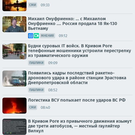
09:33
СМИ
Михаил Онуфриенко: … с Михаилом
Онуфриенко …. Россия продала 18 Як-130
Вьетнаму
09:12
МНЕНИЯ
Будни суровых IT войск. В Кривом Роге
телефонные мошенники устроили перестрелку
из травматического оружия
09:09
ПАБЛИКИ
Появились кадры последствий ракетно-
дронового удара в районе станции Эрастовка
Днепропетровской области
08:52
ПАБЛИКИ
Логистика ВСУ полыхает после ударов ВС РФ
08:40
СМИ
В Кривом Роге из привычного движения изымут
две трети автобусов, — местный гауляйтер
Вилкул