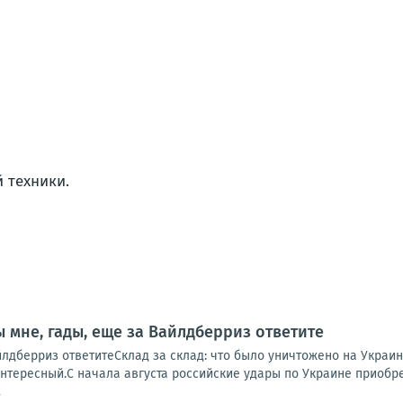
 техники.
 мне, гады, еще за Вайлдберриз ответите
йлдберриз ответитеСклад за склад: что было уничтожено на Украин
интересный.С начала августа российские удары по Украине приобр
7