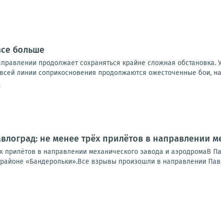
все больше
правлении продолжает сохраняться крайне сложная обстановка. 
 всей линии соприкосновения продолжаются ожесточенные бои, на 
1
авлоград: не менее трёх прилётов в направлении 
ёх прилётов в направлении механического завода и аэродромаВ П
 районе «Бандерольки».Все взрывы произошли в направлении Павл