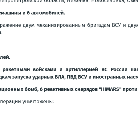
Днепропетровской области, Неженка, Новоселовка, Ом
немашины и 6 автомобилей.
ражение двум механизированным бригадам ВСУ и дву
.
лей.
А, ракетными войсками и артиллерией ВС России на
кам запуска ударных БЛА, ПВД ВСУ и иностранных наем
иационных бомб, 6 реактивных снарядов "HIMARS" проти
операции уничтожены: