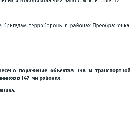
ельник и Новониколаевка Запорожской области.
м бригадам терробороны в районах Преображенка,
несено поражение объектам ТЭК и транспортной
ников в 147-ми районах
.
вника.