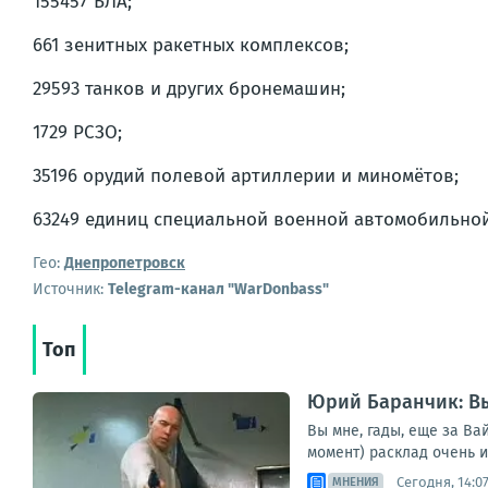
155457 БЛА;
661 зенитных ракетных комплексов;
29593 танков и других бронемашин;
1729 РСЗО;
35196 орудий полевой артиллерии и миномётов;
63249 единиц специальной военной автомобильной
Гео:
Днепропетровск
Источник:
Telegram-канал "WarDonbass"
Топ
Юрий Баранчик: Вы
Вы мне, гады, еще за Ва
момент) расклад очень 
Сегодня, 14:0
МНЕНИЯ