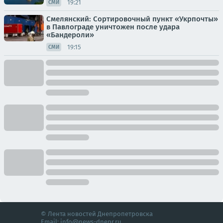
19:21
СМИ
Смелянский: Сортировочный пункт «Укрпочты»
в Павлограде уничтожен после удара
«Бандероли»
19:15
СМИ
© Лента новостей Днепропетровска
Email:
info@news-dnepr.ru