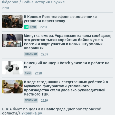
Фёдоров / Война История Оружие
23:01
В Кривом Роге телефонные мошенники
устроили перестрелку
22:51
СМИ
Минутка юмора. Украинские каналы сообщают,
что десятки тысяч корейских бойцов уже в
России и ждут участия в новых штурмовых
операциях
22:39
ПАБЛИКИ
Немецкий концерн Bosch уличили в работе на
ВСУ
22:28
СМИ
В ходе сегодняшних следственных действий в
Мукачево фигурантами уголовного
производства стали двое экс-руководителей
местного ТЦК
22:19
ПАБЛИКИ
БПЛА бьют по целям в Павлограде Днепропетровской
области//
Украина.ру