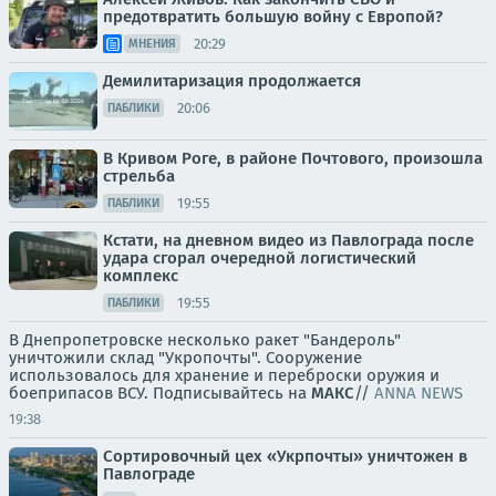
предотвратить большую войну с Европой?
20:29
МНЕНИЯ
Демилитаризация продолжается
20:06
ПАБЛИКИ
В Кривом Роге, в районе Почтового, произошла
стрельба
19:55
ПАБЛИКИ
Кстати, на дневном видео из Павлограда после
удара сгорал очередной логистический
комплекс
19:55
ПАБЛИКИ
В Днепропетровске несколько ракет "Бандероль"
уничтожили склад "Укропочты". Сооружение
использовалось для хранение и переброски оружия и
боеприпасов ВСУ. Подписывайтесь на
МАКС
//
ANNA NEWS
19:38
Сортировочный цех «Укрпочты» уничтожен в
Павлограде