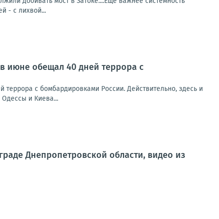
или добивать мост в Затоке....Еще важнее системность
й - с лихвой...
 в июне обещал 40 дней террора с
й террора с бомбардировками России. Действительно, здесь и
Одессы и Киева...
раде Днепропетровской области, видео из