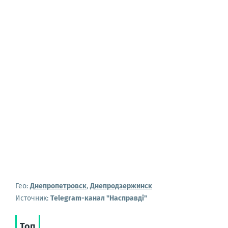
Гео:
Днепропетровск
,
Днепродзержинск
Источник:
Telegram-канал "Насправдi"
Топ