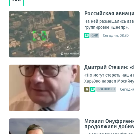
Российская авиаци
На ней размещались взв
группировке «Днепр».
Сегодня, 08:30
СМИ
Дмитрий Стешин: «
«Но могут стереть наши 
ХарьЭкс-нардеп Мосийчук
Сегодня
ВОЕНКОРЫ
Михаил Онуфриенк
продолжили добива