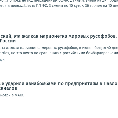
о …По пока не подтвержденным оф-но данным, вчера наши продолж
ов в целях....Шесть ПЛ ЧФ. 3 смены по 10 суток, 36 торпед на 10 дне
нский, эта жалкая марионетка мировых русофобов,
России
 эта жалкая марионетка мировых русофобов, в июне обещал 40 дне
erries, но это ничто по сравнению с российскими бомбардировками 
9:13
е ударили авиабомбами по предприятиям в Павлог
каналов
Смотри в МАКС