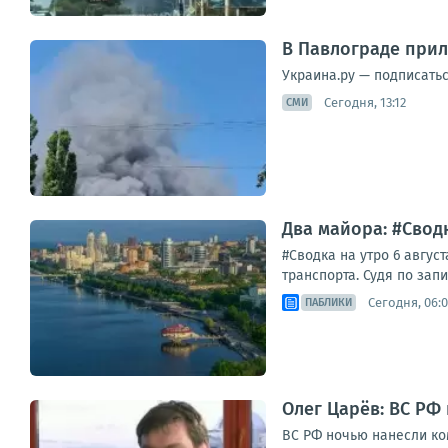
В Павлограде прил
Украина.ру — подписать
Сегодня, 13:12
СМИ
Два майора: #Сводк
#Сводка на утро 6 авгу
транспорта. Судя по зап
Сегодня, 06:
ПАБЛИКИ
Олег Царёв: ВС РФ
ВС РФ ночью нанесли ко