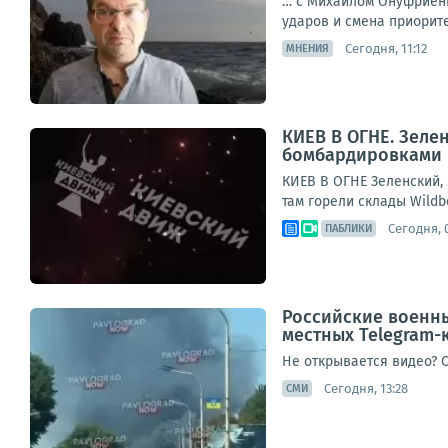
… с Михаилом Онуфриенк
ударов и смена приоритет
Сегодня, 11:12
МНЕНИЯ
КИЕВ В ОГНЕ. Зеле
бомбардировками 
КИЕВ В ОГНЕ Зеленский,
там горели склады Wildb
Сегодня, 0
ПАБЛИКИ
Российские военны
местных Telegram-
Не открывается видео? 
Сегодня, 13:28
СМИ