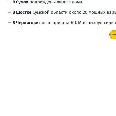
—
В Сумах
повреждены жилые дома.
—
В Шостке
Сумской области около 20 мощных взры
—
В Чернигове
после прилёта БПЛА вспыхнул силь