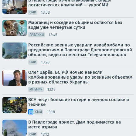
В Павлограде были атакованы склады
логистических компаний — укроСМИ
13:58
СМИ
Марганец и соседние общины остаются без
воды уже четвёртые сутки
13:45
ПАБЛИКИ
Российские военные ударили авиабомбами по
предприятиям в Павлограде Днепропетровской
области, видео из местных Telegram-каналов
13:28
СМИ
Олег Царёв: ВС РФ ночью нанесли
комбинированные удары по военным объектам
в разных областях Украины
13:19
МНЕНИЯ
ВСУ несут большие потери в личном составе и
технике
13:18
СМИ
В Павлограде прилет. Дым поднимается на
месте взрыва
13:12
СМИ