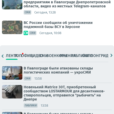
предприятиям в Павлограде Днепропетровской
области, видео из местных Telegram-каналов
Сегодня, 13:28
СМИ
ВС России сообщили об уничтожении
подземной базы ВСУ в Херсоне
Сегодня, 10:08
СМИ
ЛЕНТА
ТОП
ОФИЦ.
ВИДЕО
СМИ
ВОЕНКОРЫ
МНЕНИЯ
ПАБЛИКИ
ФОТО
ЛОНГРИДЫ
В Павлограде были атакованы склады
логистических компаний — укроСМИ
13:58
СМИ
Новенький Matrice 30T, приобретенный
сообществом LOSTARMOUR для десантников-
ставропольцев, отправился "рыбачить" на
Днепре
13:58
ПАБЛИКИ