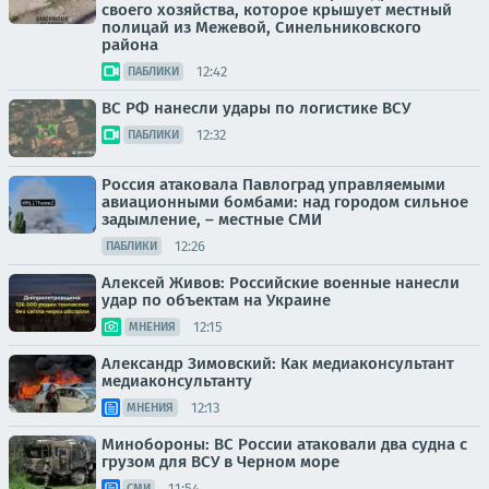
своего хозяйства, которое крышует местный
полицай из Межевой, Синельниковского
района
12:42
ПАБЛИКИ
ВС РФ нанесли удары по логистике ВСУ
12:32
ПАБЛИКИ
Россия атаковала Павлоград управляемыми
авиационными бомбами: над городом сильное
задымление, – местные СМИ
12:26
ПАБЛИКИ
Алексей Живов: Российские военные нанесли
удар по объектам на Украине
12:15
МНЕНИЯ
Александр Зимовский: Как медиаконсультант
медиаконсультанту
12:13
МНЕНИЯ
Минобороны: ВС России атаковали два судна с
грузом для ВСУ в Черном море
11:54
СМИ