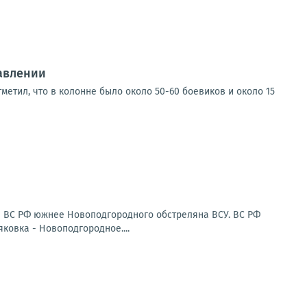
авлении
етил, что в колонне было около 50-60 боевиков и около 15
 ВС РФ южнее Новоподгородного обстреляна ВСУ. ВС РФ
ковка - Новоподгородное....