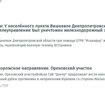
09
: У населённого пункта Вишневое Днепропетровс
 телеуправлении был уничтожен железнодорожный 
ишневое Днепропетровской области при помощи ОТРК "Искандер" и
н, перевозящий военную технику ВСУшников
9
порожское направление. Ореховский участок
е. Ореховский участокВойска ГрВ "Днепр" продолжают вести ожес
ный рубеж противника в направлении Юрковки со стороны Малых
 17:21