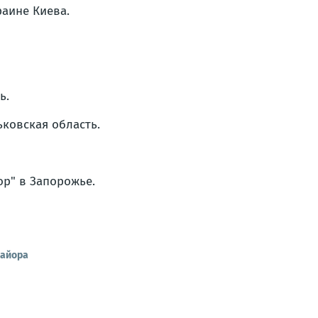
раине Киева.
ь.
ковская область.
р" в Запорожье.
майора