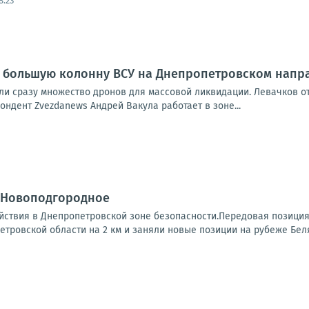
8:23
 большую колонну ВСУ на Днепропетровском напр
и сразу множество дронов для массовой ликвидации. Левачков отм
ондент Zvezdanews Андрей Вакула работает в зоне...
- Новоподгородное
ствия в Днепропетровской зоне безопасности.Передовая позиция
тровской области на 2 км и заняли новые позиции на рубеже Беля