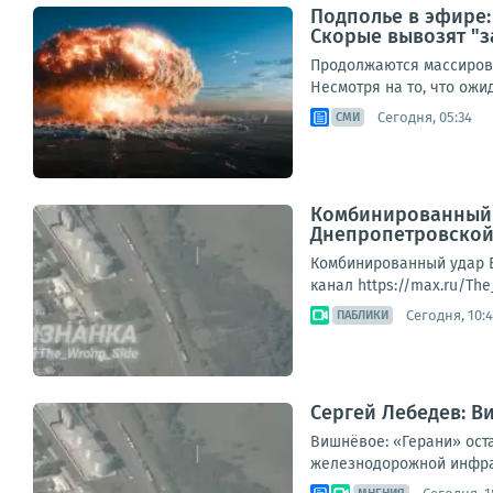
Подполье в эфире:
Скорые вывозят "з
Продолжаются массирова
Несмотря на то, что ож
Сегодня, 05:34
СМИ
Комбинированный у
Днепропетровской
Комбинированный удар Б
канал https://max.ru/Th
Сегодня, 10:4
ПАБЛИКИ
Сергей Лебедев: В
Вишнёвое: «Герани» ост
железнодорожной инфрас