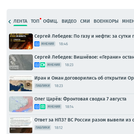
ЛЕНТА
ТОП
ОФИЦ.
ВИДЕО
СМИ
ВОЕНКОРЫ
МНЕ
Сергей Лебедев: По газу и нефти: за сутки 
18:46
МНЕНИЯ
Сергей Лебедев: Вишнёвое: «Герани» оста
18:23
МНЕНИЯ
Иран и Оман договорились об открытии О
18:23
ПАБЛИКИ
Олег Царёв: Фронтовая сводка 7 августа
18:14
МНЕНИЯ
Ответ за НПЗ? ВС России разом вывели из 
18:12
ПАБЛИКИ