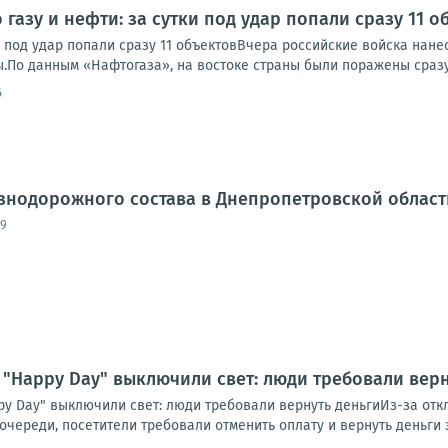
 газу и нефти: за сутки под удар попали сразу 11 о
ки под удар попали сразу 11 объектовВчера российские войска нан
.По данным «Нафтогаза», на востоке страны были поражены сразу 
6
нодорожного состава в Днепропетровской област
09
 "Happy Day" выключили свет: люди требовали верн
py Day" выключили свет: люди требовали вернуть деньгиИз-за отк
череди, посетители требовали отменить оплату и вернуть деньги 