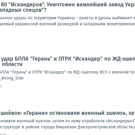
 80 "Искандеров". Уничтожен важнейший завод Ук
ападных спецов"?
нные удары по территории Украины – ракеты и дроны выбивают к
идаемый украинской военной разведкой и западными мониторингами
дар БПЛА "Герань" и ОТРК "Искандер" по ЖД-эшел
 области
ПЛА "Герань" и ОТРК "Искандер" по ЖД-эшелону ВСУ с военной тех
e_Wrong_Side
7
ишнёвое: «Герани» остановили военный эшелон, з
ановили военный эшелон, затем по нему отработали «Искандеры»
труктуре в районе города Вишнёвое Днепропетровской области.Це