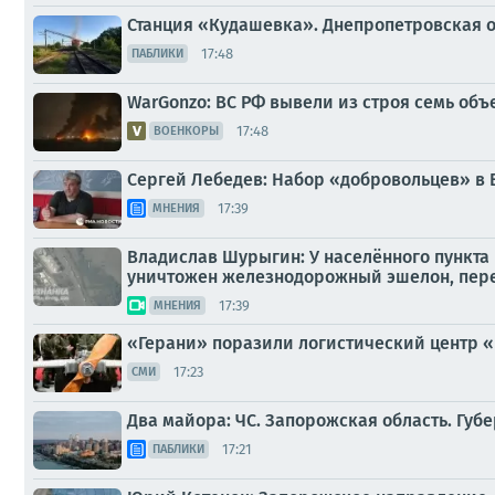
Станция «Кудашевка». Днепропетровская о
17:48
ПАБЛИКИ
WarGonzo: ВС РФ вывели из строя семь об
17:48
ВОЕНКОРЫ
Сергей Лебедев: Набор «добровольцев» в 
17:39
МНЕНИЯ
Владислав Шурыгин: У населённого пункта
уничтожен железнодорожный эшелон, пер
17:39
МНЕНИЯ
«Герани» поразили логистический центр 
17:23
СМИ
Два майора: ЧС. Запорожская область. Губе
17:21
ПАБЛИКИ