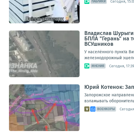
Сегодня, 15:
ПАБЛИКИ
Владислав Шурыгин
БПЛА "Герань" на
ВСУшников
У населённого пункта В
железнодорожный эшело
Сегодня, 17:3
МНЕНИЯ
Юрий Котенок: За
Запорожское направлени
взламывать оборонитель
Сегодня,
ВОЕНКОРЫ