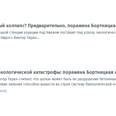
ый коллапс? Предварительно, поражена Бортницка
ицкой станции аэрации под Киевом поставил под угрозу экологиче
Эйдос» Виктор Таран....
экологической катастрофы: поражена Бортницкая 
ктор Таран считает, что целью может быть не разрушение бетонны
вие питания способно вывести из строя систему биологической очи
16:02