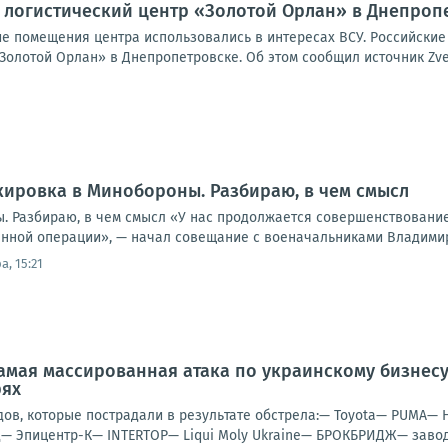
 логистический центр «Золотой Орлан» в Днепроп
кие помещения центра использовались в интересах ВСУ. Российски
Золотой Орлан» в Днепропетровске. Об этом сообщил источник Zvez
кировка в Минобороны. Разбираю, в чем смысл
. Разбираю, в чем смысл «У нас продолжается совершенствование
нной операции», — начал совещание с военачальниками Владимир П
а, 15:21
амая массированная атака по украинскому бизнес
рях
дов, которые пострадали в результате обстрела:— Toyota— PUMA— 
— Эпицентр-К— INTERTOP— Liqui Moly Ukraine— БРОКБРИДЖ— завод 