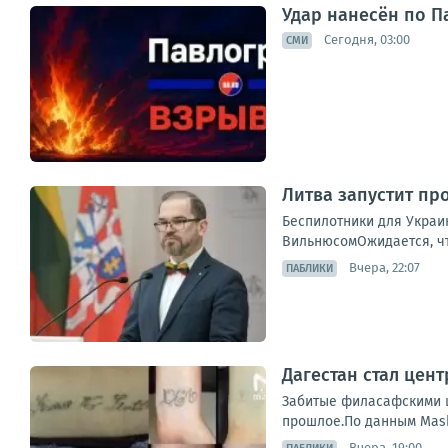
Удар нанесён по П
Сегодня, 03:00
СМИ
Литва запустит пр
Беспилотники для Украи
ВильнюсомОжидается, что
Вчера, 22:07
ПАБЛИКИ
Дагестан стал цен
Забитые филасафскими ц
прошлое.По данным Mash,
Вчера, 19:00