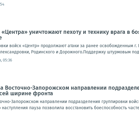
:54
 «Центра» уничтожают пехоту и технику врага в б
е
вки войск «Центр» продолжают атаки за ранее освобожденным г. П
лександровки, Родинского и Дорожного.Поддержку штурмовым подр
, 05:36
 На Восточно-Запорожском направлении подраздел
всей ширине фронта
очно-Запорожском направлении подразделения группировки войск
наступления пауза позволила восстановить боеспособность частей 