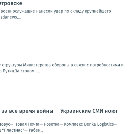
етровске
е военнослужащие нанесли удар по складу крупнейшего
danews....
 структуры Министерства обороны в связи с потребностями и
утин.За столом -...
у за все время войны — Украинские СМИ ноют
Новус— Новая Почта— Розетка— Комплекс Denka Logistics—
"Пластмас"— Рабен...