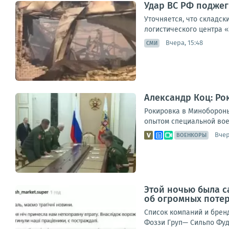
Удар ВС РФ поджег
Уточняется, что складс
логистического центра «
Вчера, 15:48
СМИ
Александр Коц: Ро
Рокировка в Минобороны
опытом специальной вое
Вчер
ВОЕНКОРЫ
Этой ночью была с
об огромных поте
Список компаний и брен
Фоззи Груп— Сильпо Фуд