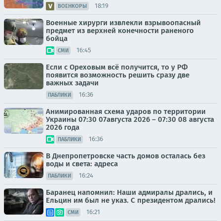
18:19
ВОЕНКОРЫ
Военные хирурги извлекли взрывоопасный
предмет из верхней конечности раненого
бойца
16:45
СМИ
Если с Ореховым всё получится, то у РФ
появится возможность решить сразу две
важных задачи
16:36
ПАБЛИКИ
Анимированная схема ударов по территории
Украины 07:30 07августа 2026 – 07:30 08 августа
2026 года
16:36
ПАБЛИКИ
В Днепропетровске часть домов осталась без
воды и света: адреса
16:24
ПАБЛИКИ
Баранец напомнил: Наши адмиралы дрались, и
Ельцин им был не указ. С президентом дрались!
16:21
СМИ