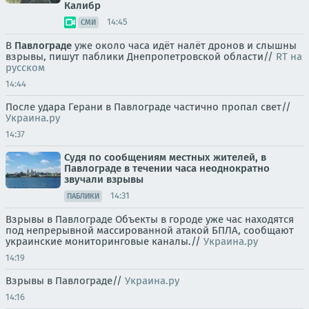
Калибр
14:45
СМИ
В
Павлограде
уже около часа идёт налёт дронов и слышны
взрывы, пишут паблики Днепропетровской области//
RT на
русском
14:44
После удара Герани в Павлограде частично пропал свет//
Украина.ру
14:37
Судя по сообщениям местных жителей, в
Павлограде в течении часа неоднократно
звучали взрывы
14:31
ПАБЛИКИ
Взрывы в Павлограде Объекты в городе уже час находятся
под непрерывной массированной атакой БПЛА, сообщают
украинские мониторинговые каналы.//
Украина.ру
14:19
Взрывы в Павлограде//
Украина.ру
14:16