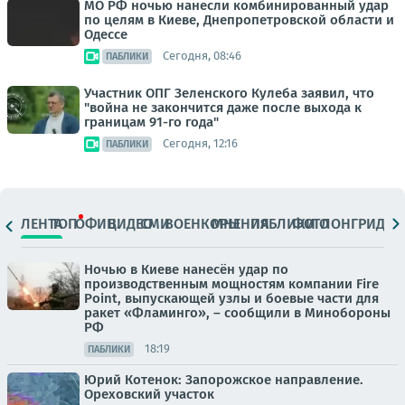
МО РФ ночью нанесли комбинированный удар
по целям в Киеве, Днепропетровской области и
Одессе
Сегодня, 08:46
ПАБЛИКИ
Участник ОПГ Зеленского Кулеба заявил, что
"война не закончится даже после выхода к
границам 91-го года"
Сегодня, 12:16
ПАБЛИКИ
ЛЕНТА
ТОП
ОФИЦ.
ВИДЕО
СМИ
ВОЕНКОРЫ
МНЕНИЯ
ПАБЛИКИ
ФОТО
ЛОНГРИДЫ
Ночью в Киеве нанесён удар по
производственным мощностям компании Fire
Point, выпускающей узлы и боевые части для
ракет «Фламинго», – сообщили в Минобороны
РФ
18:19
ПАБЛИКИ
Юрий Котенок: Запорожское направление.
Ореховский участок