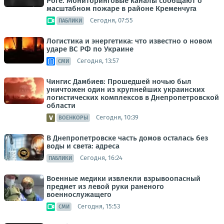
Роге. Мониторинговые каналы сообщают о
масштабном пожаре в районе Кременчуга
Сегодня, 07:55
ПАБЛИКИ
Логистика и энергетика: что известно о новом
ударе ВС РФ по Украине
Сегодня, 13:57
СМИ
Чингис Дамбиев: Прошедшей ночью был
уничтожен один из крупнейших украинских
логистических комплексов в Днепропетровской
области
Сегодня, 10:39
ВОЕНКОРЫ
В Днепропетровске часть домов осталась без
воды и света: адреса
Сегодня, 16:24
ПАБЛИКИ
Военные медики извлекли взрывоопасный
предмет из левой руки раненого
военнослужащего
Сегодня, 15:53
СМИ