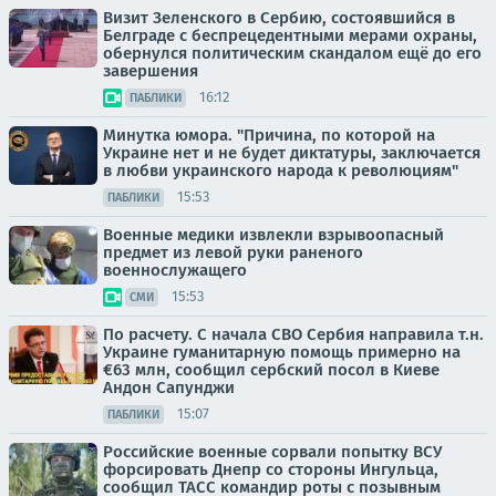
Визит Зеленского в Сербию, состоявшийся в
Белграде с беспрецедентными мерами охраны,
обернулся политическим скандалом ещё до его
завершения
16:12
ПАБЛИКИ
Минутка юмора. "Причина, по которой на
Украине нет и не будет диктатуры, заключается
в любви украинского народа к революциям"
15:53
ПАБЛИКИ
Военные медики извлекли взрывоопасный
предмет из левой руки раненого
военнослужащего
15:53
СМИ
По расчету. С начала СВО Сербия направила т.н.
Украине гуманитарную помощь примерно на
€63 млн, сообщил сербский посол в Киеве
Андон Сапунджи
15:07
ПАБЛИКИ
Российские военные сорвали попытку ВСУ
форсировать Днепр со стороны Ингульца,
сообщил ТАСС командир роты с позывным