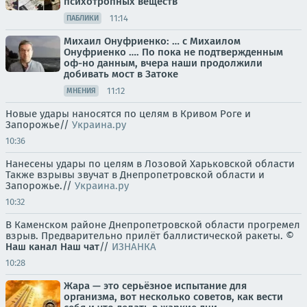
психотропных веществ
11:14
ПАБЛИКИ
Михаил Онуфриенко: … с Михаилом
Онуфриенко …. По пока не подтвержденным
оф-но данным, вчера наши продолжили
добивать мост в Затоке
11:12
МНЕНИЯ
Новые удары наносятся по целям в Кривом Роге и
Запорожье//
Украина.ру
10:36
Нанесены удары по целям в Лозовой Харьковской области
Также взрывы звучат в Днепропетровской области и
Запорожье.//
Украина.ру
10:32
В Каменском районе Днепропетровской области прогремел
взрыв. Предварительно прилёт баллистической ракеты. ©
Наш канал
Наш чат
//
ИЗНАНКА
10:28
Жара — это серьёзное испытание для
организма, вот несколько советов, как вести