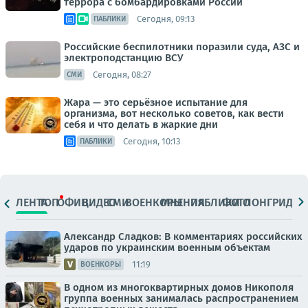
террора с бомбардировками России
Сегодня, 09:13
ПАБЛИКИ
Российские беспилотники поразили суда, АЗС и
электроподстанцию ВСУ
Сегодня, 08:27
СМИ
Жара — это серьёзное испытание для
организма, вот несколько советов, как вести
себя и что делать в жаркие дни
Сегодня, 10:13
ПАБЛИКИ
ЛЕНТА
ТОП
ОФИЦ.
ВИДЕО
СМИ
ВОЕНКОРЫ
МНЕНИЯ
ПАБЛИКИ
ФОТО
ЛОНГРИДЫ
Александр Сладков: В комментариях российских
ударов по украинским военным объектам
11:19
ВОЕНКОРЫ
В одном из многоквартирных домов Никополя
группа военных занималась распространением