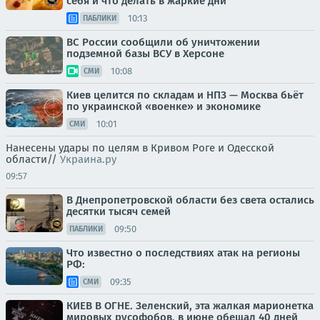
себя и что делать в жаркие дни
10:13
ПАБЛИКИ
ВС России сообщили об уничтожении
подземной базы ВСУ в Херсоне
10:08
СМИ
Киев целится по складам и НПЗ — Москва бьёт
по украинской «военке» и экономике
10:01
СМИ
Нанесены удары по целям в Кривом Роге и Одесской
области//
Украина.ру
09:57
В Днепропетровской области без света остались
десятки тысяч семей
09:50
ПАБЛИКИ
Что известно о последствиях атак на регионы
РФ:
09:35
СМИ
КИЕВ В ОГНЕ. Зеленский, эта жалкая марионетка
мировых русофобов, в июне обещал 40 дней