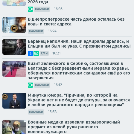
2026 года
16:36
ПАБЛИКИ
В Днепропетровске часть домов осталась без
воды и света: адреса
16:24
ПАБЛИКИ
Баранец напомнил: Наши адмиралы дрались, и
Ельцин им был не указ. С президентом дрались!
16:21
СМИ
Визит Зеленского в Сербию, состоявшийся в
Белграде с беспрецедентными мерами охраны,
обернулся политическим скандалом ещё до его
завершения
16:12
ПАБЛИКИ
Минутка юмора. "Причина, по которой на
Украине нет и не будет диктатуры, заключается
в любви украинского народа к революциям"
15:53
ПАБЛИКИ
Военные медики извлекли взрывоопасный
предмет из левой руки раненого
военнослужащего