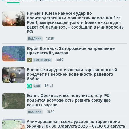
Ночью в Киеве нанесён удар по
производственным мощностям компании Fire
Point, выпускающей узлы и боевые части для
ракет «Фламинго», – сообщили в Минобороны
РФ
18:19
ПАБЛИКИ
Юрий Котенок: Запорожское направление.
Ореховский участок
18:19
ВОЕНКОРЫ
Военные хирурги извлекли взрывоопасный
предмет из верхней конечности раненого
бойца
16:45
СМИ
Если с Ореховым всё получится, то у РФ
появится возможность решить сразу две
важных задачи
16:36
ПАБЛИКИ
Анимированная схема ударов по территории
Украины 07:30 07августа 2026 – 07:30 08 августа