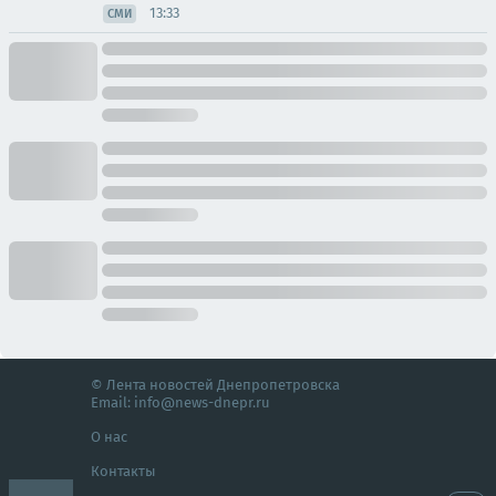
13:33
СМИ
© Лента новостей Днепропетровска
Email:
info@news-dnepr.ru
О нас
Контакты