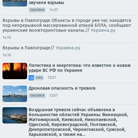
звучали взрывы
14:31
ПАБЛИКИ
Взрывы в Павлограде Объекты в городе уже час находятся
под непрерывной массированной атакой БПЛА, сообщают
украинские мониторинговые каналы.//
Украина.ру
14:19
Взрывы в Павлограде//
Украина.ру
14:16
Логистика и энергетика: что известно о новом
ударе ВС РФ по Украине
13:57
СМИ
Дроновая опасность и тревога
13:57
ПАБЛИКИ
Воздушная тревога сейчас объявлена в
большинстве областей Украины: Винницкой,
Житомирской, Киевской, Николаевской,
Одесской, Кировоградской, Полтавской,
Днепропетровской, Черниговской, Сумской,
Харьковской, а также на...