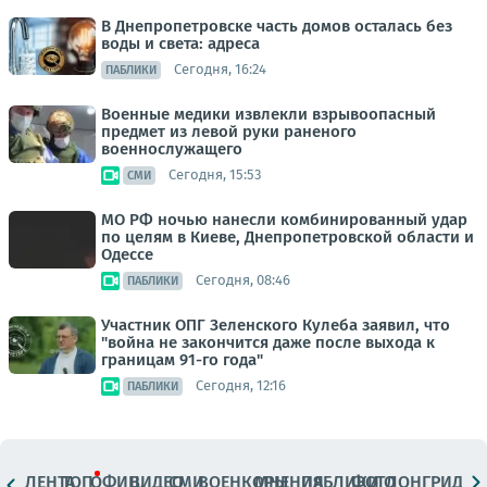
В Днепропетровске часть домов осталась без
воды и света: адреса
Сегодня, 16:24
ПАБЛИКИ
Военные медики извлекли взрывоопасный
предмет из левой руки раненого
военнослужащего
Сегодня, 15:53
СМИ
МО РФ ночью нанесли комбинированный удар
по целям в Киеве, Днепропетровской области и
Одессе
Сегодня, 08:46
ПАБЛИКИ
Участник ОПГ Зеленского Кулеба заявил, что
"война не закончится даже после выхода к
границам 91-го года"
Сегодня, 12:16
ПАБЛИКИ
ЛЕНТА
ТОП
ОФИЦ.
ВИДЕО
СМИ
ВОЕНКОРЫ
МНЕНИЯ
ПАБЛИКИ
ФОТО
ЛОНГРИДЫ