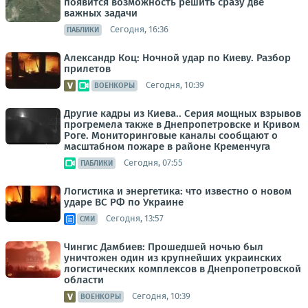
появится возможность решить сразу две
важных задачи
Сегодня, 16:36
ПАБЛИКИ
Александр Коц: Ночной удар по Киеву. Разбор
прилетов
Сегодня, 10:39
ВОЕНКОРЫ
Другие кадры из Киева.. Серия мощных взрывов
прогремела также в Днепропетровске и Кривом
Роге. Мониторинговые каналы сообщают о
масштабном пожаре в районе Кременчуга
Сегодня, 07:55
ПАБЛИКИ
Логистика и энергетика: что известно о новом
ударе ВС РФ по Украине
Сегодня, 13:57
СМИ
Чингис Дамбиев: Прошедшей ночью был
уничтожен один из крупнейших украинских
логистических комплексов в Днепропетровской
области
Сегодня, 10:39
ВОЕНКОРЫ