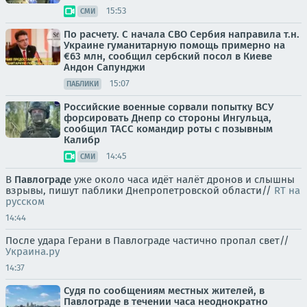
15:53
СМИ
По расчету. С начала СВО Сербия направила т.н.
Украине гуманитарную помощь примерно на
€63 млн, сообщил сербский посол в Киеве
Андон Сапунджи
15:07
ПАБЛИКИ
Российские военные сорвали попытку ВСУ
форсировать Днепр со стороны Ингульца,
сообщил ТАСС командир роты с позывным
Калибр
14:45
СМИ
В
Павлограде
уже около часа идёт налёт дронов и слышны
взрывы, пишут паблики Днепропетровской области//
RT на
русском
14:44
После удара Герани в Павлограде частично пропал свет//
Украина.ру
14:37
Судя по сообщениям местных жителей, в
Павлограде в течении часа неоднократно