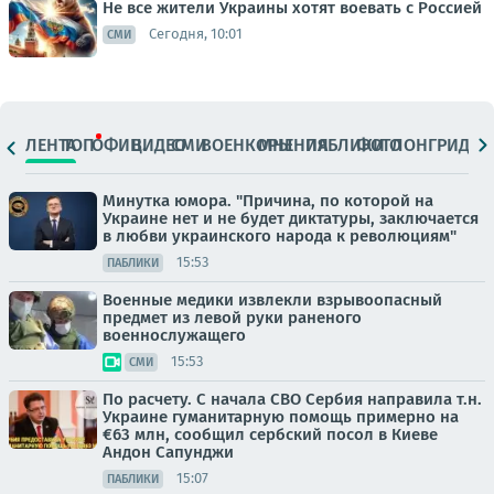
Не все жители Украины хотят воевать с Россией
Сегодня, 10:01
СМИ
ЛЕНТА
ТОП
ОФИЦ.
ВИДЕО
СМИ
ВОЕНКОРЫ
МНЕНИЯ
ПАБЛИКИ
ФОТО
ЛОНГРИДЫ
Минутка юмора. "Причина, по которой на
Украине нет и не будет диктатуры, заключается
в любви украинского народа к революциям"
15:53
ПАБЛИКИ
Военные медики извлекли взрывоопасный
предмет из левой руки раненого
военнослужащего
15:53
СМИ
По расчету. С начала СВО Сербия направила т.н.
Украине гуманитарную помощь примерно на
€63 млн, сообщил сербский посол в Киеве
Андон Сапунджи
15:07
ПАБЛИКИ