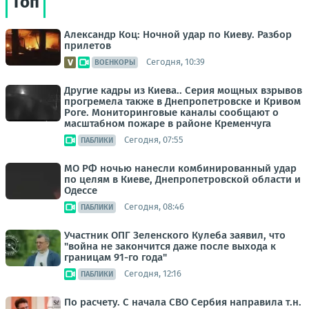
Топ
Александр Коц: Ночной удар по Киеву. Разбор
прилетов
Сегодня, 10:39
ВОЕНКОРЫ
Другие кадры из Киева.. Серия мощных взрывов
прогремела также в Днепропетровске и Кривом
Роге. Мониторинговые каналы сообщают о
масштабном пожаре в районе Кременчуга
Сегодня, 07:55
ПАБЛИКИ
МО РФ ночью нанесли комбинированный удар
по целям в Киеве, Днепропетровской области и
Одессе
Сегодня, 08:46
ПАБЛИКИ
Участник ОПГ Зеленского Кулеба заявил, что
"война не закончится даже после выхода к
границам 91-го года"
Сегодня, 12:16
ПАБЛИКИ
По расчету. С начала СВО Сербия направила т.н.