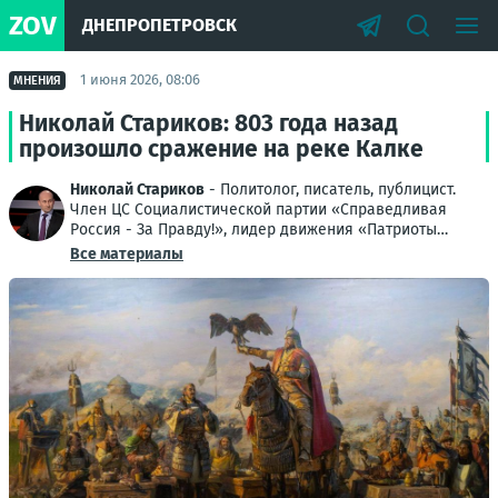
ZOV
ДНЕПРОПЕТРОВСК
1 июня 2026, 08:06
МНЕНИЯ
Николай Стариков: 803 года назад
произошло сражение на реке Калке
Николай Стариков
- Политолог, писатель, публицист.
Член ЦС Социалистической партии «Справедливая
Россия - За Правду!», лидер движения «Патриоты
Великого Отечества»
Все материалы