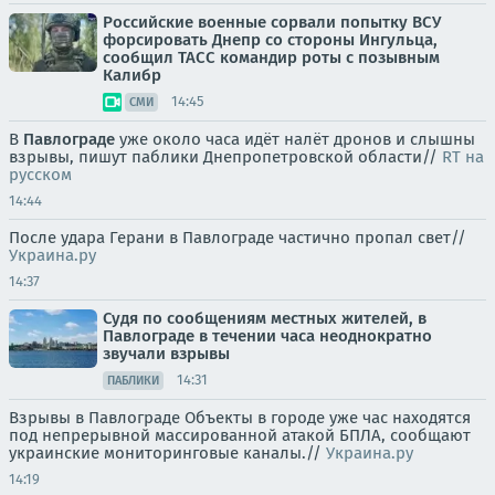
Российские военные сорвали попытку ВСУ
форсировать Днепр со стороны Ингульца,
сообщил ТАСС командир роты с позывным
Калибр
14:45
СМИ
В
Павлограде
уже около часа идёт налёт дронов и слышны
взрывы, пишут паблики Днепропетровской области//
RT на
русском
14:44
После удара Герани в Павлограде частично пропал свет//
Украина.ру
14:37
Судя по сообщениям местных жителей, в
Павлограде в течении часа неоднократно
звучали взрывы
14:31
ПАБЛИКИ
Взрывы в Павлограде Объекты в городе уже час находятся
под непрерывной массированной атакой БПЛА, сообщают
украинские мониторинговые каналы.//
Украина.ру
14:19