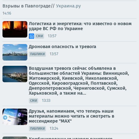
Взрывы в Павлограде//
Украина.ру
14:16
Логистика и энергетика: что известно о новом
ударе ВС РФ по Украине
13:57
СМИ
Дроновая опасность и тревога
13:57
ПАБЛИКИ
Воздушная тревога сейчас объявлена в
большинстве областей Украины: Винницкой,
Житомирской, Киевской, Николаевской,
Одесской, Кировоградской, Полтавской,
Днепропетровской, Черниговской, Сумской,
Харьковской, а также на...
13:33
СМИ
Друзья, напоминаем, что теперь наши
материалы можно читать и смотреть в
мессенджере "МАХ"
13:24
ПАБЛИКИ
Комбинированным ударом ракетного