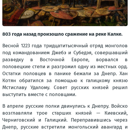
803 года назад произошло сражение на реке Калке.
Весной 1223 года тридцатитысячный отряд монголов
под командованием Джебэ и Субедэя, совершавший
разведку в Восточной Европе, ворвался в
половецкие степи и разгромил одну из местных орд.
Остатки половцев в панике бежали за Днепр. Хан
Котян обратился за помощью к галицкому князю
Мстиславу Удалому. Совет русских князей решил
выступить вместе с половцами.
В апреле русские полки двинулись к Днепру. Войско
возглавляли трое старших князей — Киевский,
Черниговский и Галицкий. Переправившись через
Днепр, русские встретили монгольский авангард и