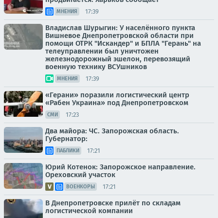
17:39
МНЕНИЯ
Владислав Шурыгин: У населённого пункта
Вишневое Днепропетровской области при
помощи ОТРК "Искандер" и БПЛА "Герань" на
телеуправлении был уничтожен
железнодорожный эшелон, перевозящий
военную технику ВСУшников
17:39
МНЕНИЯ
«Герани» поразили логистический центр
«Рабен Украина» под Днепропетровском
17:23
СМИ
Два майора: ЧС. Запорожская область.
Губернатор:
17:21
ПАБЛИКИ
Юрий Котенок: Запорожское направление.
Ореховский участок
17:21
ВОЕНКОРЫ
В Днепропетровске прилёт по складам
логистической компании