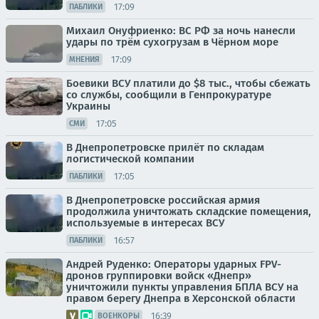
17:09
ПАБЛИКИ
Михаил Онуфриенко: ВС РФ за ночь нанесли
удары по трём сухогрузам в Чёрном море
17:09
МНЕНИЯ
Боевики ВСУ платили до $8 тыс., чтобы сбежать
со службы, сообщили в Генпрокуратуре
Украины
17:05
СМИ
В Днепропетровске прилёт по складам
логистической компании
17:05
ПАБЛИКИ
В Днепропетровске российская армия
продолжила уничтожать складские помещения,
используемые в интересах ВСУ
16:57
ПАБЛИКИ
Андрей Руденко: Операторы ударных FPV-
дронов группировки войск «Днепр»
уничтожили пункты управления БПЛА ВСУ на
правом берегу Днепра в Херсонской области
16:39
ВОЕНКОРЫ