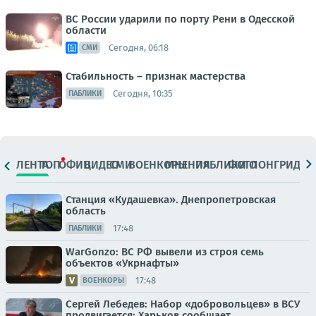
ВС России ударили по порту Рени в Одесской
области
Сегодня, 06:18
СМИ
Стабильность – признак мастерства
Сегодня, 10:35
ПАБЛИКИ
ЛЕНТА
ТОП
ОФИЦ.
ВИДЕО
СМИ
ВОЕНКОРЫ
МНЕНИЯ
ПАБЛИКИ
ФОТО
ЛОНГРИДЫ
Станция «Кудашевка». Днепропетровская
область
17:48
ПАБЛИКИ
WarGonzo: ВС РФ вывели из строя семь
объектов «Укрнафты»
17:48
ВОЕНКОРЫ
Сергей Лебедев: Набор «добровольцев» в ВСУ
продвигается: Харьков сообщает