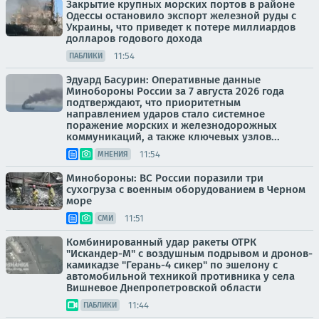
Закрытие крупных морских портов в районе
Одессы остановило экспорт железной руды с
Украины, что приведет к потере миллиардов
долларов годового дохода
11:54
ПАБЛИКИ
Эдуард Басурин: Оперативные данные
Минобороны России за 7 августа 2026 года
подтверждают, что приоритетным
направлением ударов стало системное
поражение морских и железнодорожных
коммуникаций, а также ключевых узлов...
11:54
МНЕНИЯ
Минобороны: ВС России поразили три
сухогруза с военным оборудованием в Черном
море
11:51
СМИ
Комбинированный удар ракеты ОТРК
"Искандер-М" с воздушным подрывом и дронов-
камикадзе "Герань-4 сикер" по эшелону с
автомобильной техникой противника у села
Вишневое Днепропетровской области
11:44
ПАБЛИКИ