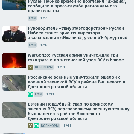
Руслан Набиев временно возглавил "Ижавиа",
сообщили в пресс-службе регионального
правительства
12:21
СМИ
Руководитель «Удмуртавтодорстроя» Руслан
Набиев станет врио гендиректора
авиакомпании «Ижавиа», узнал «Ъ-Удмуртия»
12:18
СМИ
WarGonzo: Русская армия уничтожила три
сухогруза и логистический узел ВСУ в Изюме
12:11
ВОЕНКОРЫ
Российские военные уничтожили эшелон с
военной техникой ВСУ в районе Вишневого в
Днепропетровской области
12:11
СМИ
Евгений Поддубный: Удар по воинскому
эшелону ВСУ, перевозившему военную технику,
был нанесён в районе Вишневого
Днепропетровской области
12:11
ВОЕНКОРЫ