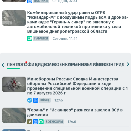
Сегодня, 07:33
ПАБЛИКИ
Комбинированный удар ракеты ОТРК
"Искандер-М" с воздушным подрывом и дронов-
камикадзе "Герань-4 сикер" по эшелону с
автомобильной техникой противника у села
Вишневое Днепропетровской области
Сегодня, 11:44
ПАБЛИКИ
ЛЕНТА
ТОП
ОФИЦ.
ВИДЕО
СМИ
ВОЕНКОРЫ
МНЕНИЯ
ПАБЛИКИ
ФОТО
ЛОНГРИДЫ
Минобороны России: Сводка Министерства
обороны Российской Федерации о ходе
проведения специальной военной операции с 1
по 7 августа 2026 г
12:46
ОФИЦ.
"Герань" и "Искандер" разнесли эшелон ВСУ в
движении
12:46
ВОЕНКОРЫ