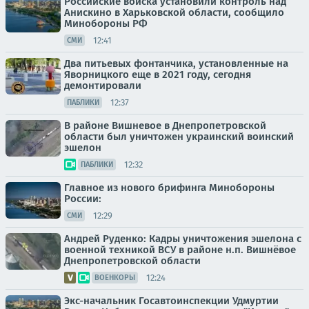
Российские войска установили контроль над
Анискино в Харьковской области, сообщило
Минобороны РФ
12:41
СМИ
Два питьевых фонтанчика, установленные на
Яворницкого еще в 2021 году, сегодня
демонтировали
12:37
ПАБЛИКИ
В районе Вишневое в Днепропетровской
области был уничтожен украинский воинский
эшелон
12:32
ПАБЛИКИ
Главное из нового брифинга Минобороны
России:
12:29
СМИ
Андрей Руденко: Кадры уничтожения эшелона с
военной техникой ВСУ в районе н.п. Вишнёвое
Днепропетровской области
12:24
ВОЕНКОРЫ
Экс-начальник Госавтоинспекции Удмуртии