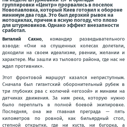
группировки «Центр» прорвались в поселок
Новопавловка, который Киев готовил к обороне
минимум два года. Это был дерзкий рывок на
мотоциклах, причем в ясную погоду, что плохо
для штурмовиков. Однако эффект внезапности
сработал.
Виталий Сахно
, командир разведывательного
взвода: «Они на спущенных колесах долетали,
доходили на своем идеализме, рвении, желании и
характере. Мы зашли из тылового района, где нас не
ждал противник».
Этот фронтовой маршрут казался неприступным.
Сначала был гигантский оборонительный рубеж в
три глубоких рва с колючей «егозой» и минами на
датчиках движения. За ним река, которую нужно
было переплыть в полной боевой экипировке.
Последняя, она же главная преграда — пять
километров по ровной, как бильярдный стол,
степной открытке, где ни куста, ни бугорка, а