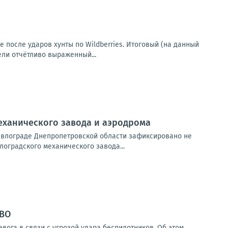
е после ударов хунты по Wildberries. Итоговый (на данный
ели отчётливо выраженный...
механического завода и аэродрома
авлограде Днепропетровской области зафиксировано не
оградского механического завода...
СВО
ога в связи с угрозой удара беспилотников. Об этом