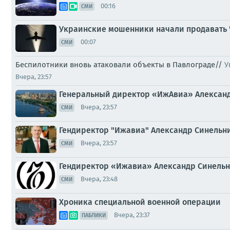
00:16
СМИ
Украинские мошенники начали продавать 
00:07
СМИ
Беспилотники вновь атаковали объекты в Павлограде//
У
Вчера, 23:57
Генеральный директор «ИжАвиа» Александр 
Вчера, 23:57
СМИ
Гендиректор "Ижавиа" Александр Синельник
Вчера, 23:57
СМИ
Гендиректор «Ижавиа» Александр Синельни
Вчера, 23:48
СМИ
Хроника специальной военной операции
Вчера, 23:37
ПАБЛИКИ