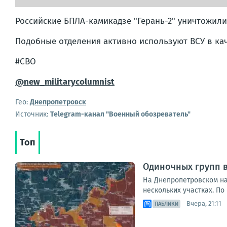
Российские БПЛА-камикадзе "Герань-2" уничтожили
Подобные отделения активно используют ВСУ в кач
#СВО
@new_militarycolumnist
Гео:
Днепропетровск
Источник:
Telegram-канал "Военный обозреватель"
Топ
Одиночных групп 
На Днепропетровском на
нескольких участках. По
Вчера, 21:11
ПАБЛИКИ