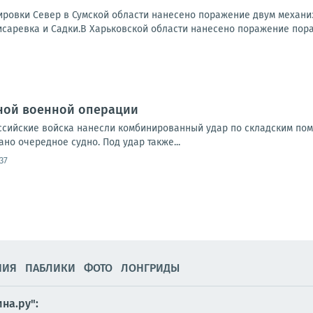
ровки Север в Сумской области нанесено поражение двум механи
исаревка и Садки.В Харьковской области нанесено поражение пора
ной военной операции
Российские войска нанесли комбинированный удар по складским по
но очередное судно. Под удар также...
37
НИЯ
ПАБЛИКИ
ФОТО
ЛОНГРИДЫ
на.ру":