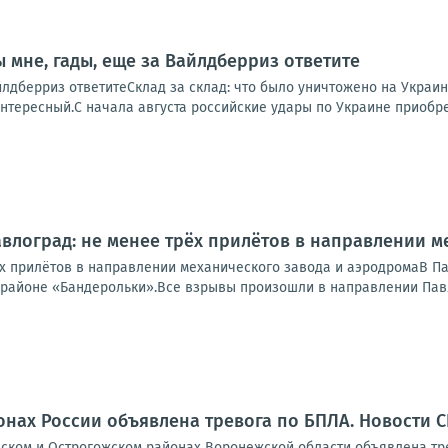
 мне, гады, еще за Вайлдберриз ответите
йлдберриз ответитеСклад за склад: что было уничтожено на Украин
интересный.С начала августа российские удары по Украине приобр
авлоград: не менее трёх прилётов в направлении 
ёх прилётов в направлении механического завода и аэродромаВ П
 районе «Бандерольки».Все взрывы произошли в направлении Павл
онах России объявлена тревога по БПЛА. Новости 
ском и Острогожском районах Воронежской области объявлена трев