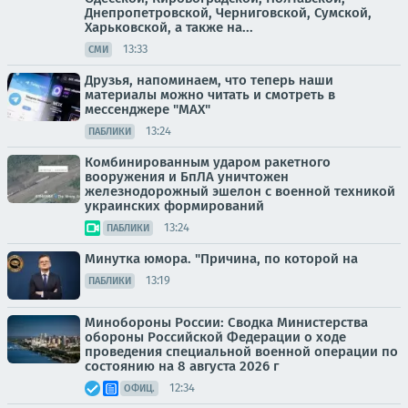
Днепропетровской, Черниговской, Сумской,
Харьковской, а также на...
13:33
СМИ
Друзья, напоминаем, что теперь наши
материалы можно читать и смотреть в
мессенджере "МАХ"
13:24
ПАБЛИКИ
Комбинированным ударом ракетного
вооружения и БпЛА уничтожен
железнодорожный эшелон с военной техникой
украинских формирований
13:24
ПАБЛИКИ
Минутка юмора. "Причина, по которой на
13:19
ПАБЛИКИ
Минобороны России: Сводка Министерства
обороны Российской Федерации о ходе
проведения специальной военной операции по
состоянию на 8 августа 2026 г
12:34
ОФИЦ.