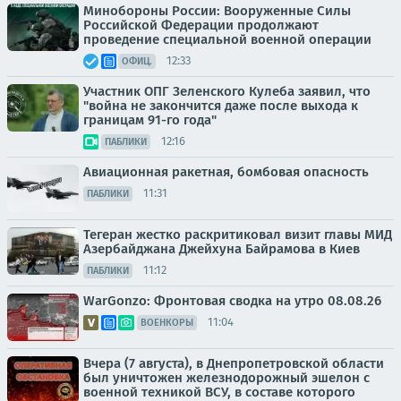
Минобороны России: Вооруженные Силы
Российской Федерации продолжают
проведение специальной военной операции
12:33
ОФИЦ.
Участник ОПГ Зеленского Кулеба заявил, что
"война не закончится даже после выхода к
границам 91-го года"
12:16
ПАБЛИКИ
Авиационная ракетная, бомбовая опасность
11:31
ПАБЛИКИ
Тегеран жестко раскритиковал визит главы МИД
Азербайджана Джейхуна Байрамова в Киев
11:12
ПАБЛИКИ
WarGonzo: Фронтовая сводка на утро 08.08.26
11:04
ВОЕНКОРЫ
Вчера (7 августа), в Днепропетровской области
был уничтожен железнодорожный эшелон с
военной техникой ВСУ, в составе которого