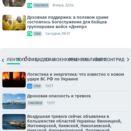
Вчера, 22:54
ПАБЛИКИ
Духовная поддержка: в полевом храме
состоялось богослужение для бойцов
группировки войск «Днепр»
Сегодня, 08:37
СМИ
ЛЕНТА
ТОП
ОФИЦ.
ВИДЕО
СМИ
ВОЕНКОРЫ
МНЕНИЯ
ПАБЛИКИ
ФОТО
ЛОНГРИДЫ
Логистика и энергетика: что известно о новом
ударе ВС РФ по Украине
13:57
СМИ
Дроновая опасность и тревога
13:57
ПАБЛИКИ
Воздушная тревога сейчас объявлена в
большинстве областей Украины: Винницкой,
Житомирской, Киевской, Николаевской,
Одесской, Кировоградской, Полтавской,