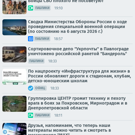
Бойцы СВО плохого не посоветуют
19:10
ПАБЛИКИ
Сводка Министерства Обороны России о ходе
проведения специальной военной операции
(по состоянию на 6 августа 2026 г.)
18:57
ПАБЛИКИ
Сортировочное депо "Укрпочты" в Павлограде
уничтожено российской ракетой "Бандероль"
18:33
ПАБЛИКИ
По нацпроекту «Инфраструктура для жизни» в
России обновляют дороги к стадионам, клубам,
детско-юношеским школам
18:33
ОФИЦ.
Группировка ЦЕНТР громит технику и пехоту
врага в боях за Покровском, Мирноградом и в
Днепропетровской области
18:11
ПАБЛИКИ
Друзья, напоминаем, что теперь наши
материалы можно читать и смотреть в