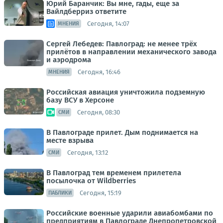
Юрий Баранчик: Вы мне, гады, еще за
Вайлдберриз ответите
Сегодня, 14:07
МНЕНИЯ
Сергей Лебедев: Павлоград: не менее трёх
прилётов в направлении механического завода
и аэродрома
Сегодня, 16:46
МНЕНИЯ
Российская авиация уничтожила подземную
базу ВСУ в Херсоне
Сегодня, 08:30
СМИ
В Павлограде прилет. Дым поднимается на
месте взрыва
Сегодня, 13:12
СМИ
В Павлоград тем временем прилетела
посылочка от Wildberries
Сегодня, 15:19
ПАБЛИКИ
Российские военные ударили авиабомбами по
предприятиям в Павлограде Днепропетровской