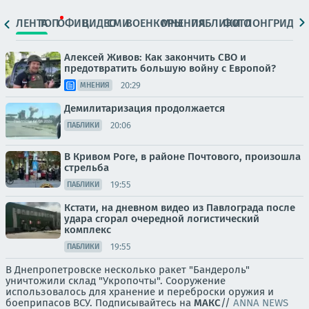
ЛЕНТА
ТОП
ОФИЦ.
ВИДЕО
СМИ
ВОЕНКОРЫ
МНЕНИЯ
ПАБЛИКИ
ФОТО
ЛОНГРИДЫ
Алексей Живов: Как закончить СВО и
предотвратить большую войну с Европой?
20:29
МНЕНИЯ
Демилитаризация продолжается
20:06
ПАБЛИКИ
В Кривом Роге, в районе Почтового, произошла
стрельба
19:55
ПАБЛИКИ
Кстати, на дневном видео из Павлограда после
удара сгорал очередной логистический
комплекс
19:55
ПАБЛИКИ
В Днепропетровске несколько ракет "Бандероль"
уничтожили склад "Укропочты". Сооружение
использовалось для хранение и переброски оружия и
боеприпасов ВСУ. Подписывайтесь на
МАКС
//
ANNA NEWS