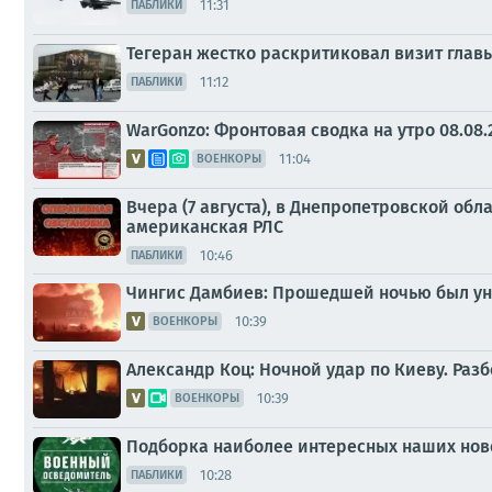
11:31
ПАБЛИКИ
Тегеран жестко раскритиковал визит гла
11:12
ПАБЛИКИ
WarGonzo: Фронтовая сводка на утро 08.08.
11:04
ВОЕНКОРЫ
Вчера (7 августа), в Днепропетровской об
американская РЛС
10:46
ПАБЛИКИ
Чингис Дамбиев: Прошедшей ночью был ун
10:39
ВОЕНКОРЫ
Александр Коц: Ночной удар по Киеву. Раз
10:39
ВОЕНКОРЫ
Подборка наиболее интересных наших ново
10:28
ПАБЛИКИ