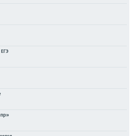
 ЕГЭ
е
епр»