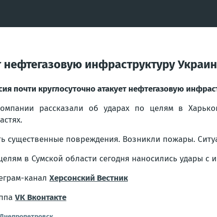
ет нефтегазовую инфраструктуру Украин
сия почти круглосуточно атакует нефтегазовую инфрас
омпании рассказали об ударах по целям в Харьков
астях.
ть существенные повреждения. Возникли пожары. Ситуа
целям в Сумской области сегодня наносились удары с 
еграм-канал
Херсонский Вестник
уппа
VK Вконтакте
Днепропетровск