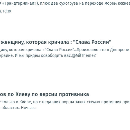
 «Грандтерминал»), плюс два сухогруза на переходе морем южнее 
, 10:39
женщину, которая кричала : "Слава России"
у, которая кричала : "Слава России"...Произошло это в Днепропет
Украине. И мы придём освободить вас.@MilThemeZ
ов по Киеву по версии противника
 только в Киеве, но с недавних пор на таких схемах противник п
 областях. Ночью...