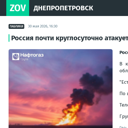
ZOV
ДНЕПРОПЕТРОВСК
30 мая 2026, 16:30
ПАБЛИКИ
Россия почти круглосуточно атаку
Рос
В к
обл
"Ес
По 
Тел
Гр
Гео: