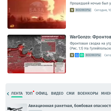
Прошедшей ночью был ун
Сегодня, 10
ВОЕНКОРЫ
WarGonzo: Фронтова
Фронтовая сводка на ут
(Рис. 1.1) На Гуляйполь
Сего
ВОЕНКОРЫ
ЛЕНТА
ТОП
ОФИЦ.
ВИДЕО
СМИ
ВОЕНКОРЫ
МНЕ
Авиационная ракетная, бомбовая опасност