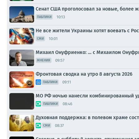
Сенат США проголосовал за новые, более 
10:13
ПАБЛИКИ
Не все жители Украины хотят воевать с Ро
10:01
СМИ
Михаил Онуфриенко: … с Михаилом Онуфрие
09:57
МНЕНИЯ
Фронтовая сводка на утро 8 августа 2026
09:11
ПАБЛИКИ
МО РФ ночью нанесли комбинированный уда
08:46
ПАБЛИКИ
Духовная поддержка: в полевом храме сос
08:37
СМИ