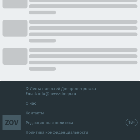
© Лента новостей Днепропетровска
Email:
info@news-dnepr.ru
О нас
Контакты
ZOV
18+
Редакционная политика
Политика конфиденциальности