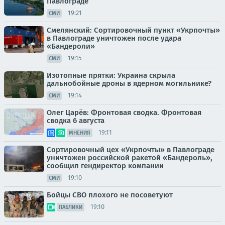
Павлограде
19:21
СМИ
Смелянский: Сортировочный пункт «Укрпочты»
в Павлограде уничтожен после удара
«Бандероли»
19:15
СМИ
Изотопные прятки: Украина скрыла
дальнобойные дроны в ядерном могильнике?
19:14
СМИ
Олег Царёв: Фронтовая сводка. Фронтовая
сводка 6 августа
19:11
МНЕНИЯ
Сортировочный цех «Укрпочты» в Павлограде
уничтожен российской ракетой «Бандероль»,
сообщил гендиректор компании
19:10
СМИ
Бойцы СВО плохого не посоветуют
19:10
ПАБЛИКИ