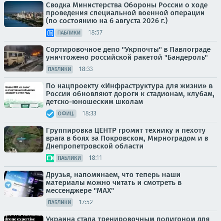
Сводка Министерства Обороны России о ходе
проведения специальной военной операции
(по состоянию на 6 августа 2026 г.)
18:57
ПАБЛИКИ
Сортировочное депо "Укрпочты" в Павлограде
уничтожено российской ракетой "Бандероль"
18:33
ПАБЛИКИ
По нацпроекту «Инфраструктура для жизни» в
России обновляют дороги к стадионам, клубам,
детско-юношеским школам
18:33
ОФИЦ.
Группировка ЦЕНТР громит технику и пехоту
врага в боях за Покровском, Мирноградом и в
Днепропетровской области
18:11
ПАБЛИКИ
Друзья, напоминаем, что теперь наши
материалы можно читать и смотреть в
мессенджере "МАХ"
17:52
ПАБЛИКИ
Украина стала тренировочным полигоном для