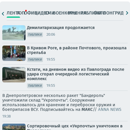
ЛЕНТА
ТОП
ОФИЦ.
ВИДЕО
СМИ
ВОЕНКОРЫ
МНЕНИЯ
ПАБЛИКИ
ФОТО
ЛОНГРИДЫ
Демилитаризация продолжается
20:06
ПАБЛИКИ
В Кривом Роге, в районе Почтового, произошла
стрельба
19:55
ПАБЛИКИ
Кстати, на дневном видео из Павлограда после
удара сгорал очередной логистический
комплекс
19:55
ПАБЛИКИ
В Днепропетровске несколько ракет "Бандероль"
уничтожили склад "Укропочты". Сооружение
использовалось для хранение и переброски оружия и
боеприпасов ВСУ. Подписывайтесь на
МАКС
//
ANNA NEWS
19:38
Сортировочный цех «Укрпочты» уничтожен в