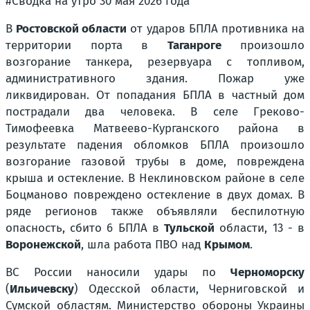
#Сводка на утро 30 мая 2026 года
В
Ростовской области
от ударов БПЛА противника на
территории порта в
Таганроге
произошло
возгорание танкера, резервуара с топливом,
административного здания. Пожар уже
ликвидирован. От попадания БПЛА в частный дом
пострадали два человека. В селе Греково-
Тимофеевка Матвеево-Курганского района в
результате падения обломков БПЛА произошло
возгорание газовой трубы в доме, повреждена
крыша и остекление. В Неклиновском районе в селе
Боцманово повреждено остекление в двух домах. В
ряде регионов также объявляли беспилотную
опасность, сбито 6 БПЛА в
Тульской
области, 13 - в
Воронежской
, шла работа ПВО над
Крымом
.
ВС России наносили удары по
Черноморску
(
Ильичевску
) Одесской области, Черниговской и
Сумской областям. Министерство обороны Украины