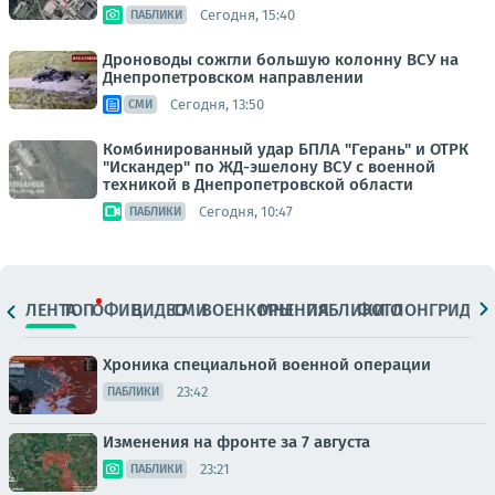
Сегодня, 15:40
ПАБЛИКИ
Дроноводы сожгли большую колонну ВСУ на
Днепропетровском направлении
Сегодня, 13:50
СМИ
Комбинированный удар БПЛА "Герань" и ОТРК
"Искандер" по ЖД-эшелону ВСУ с военной
техникой в Днепропетровской области
Сегодня, 10:47
ПАБЛИКИ
ЛЕНТА
ТОП
ОФИЦ.
ВИДЕО
СМИ
ВОЕНКОРЫ
МНЕНИЯ
ПАБЛИКИ
ФОТО
ЛОНГРИДЫ
Хроника специальной военной операции
23:42
ПАБЛИКИ
Изменения на фронте за 7 августа
23:21
ПАБЛИКИ