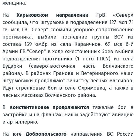
женщина.
На
Харьковском направлении
ГрВ «Север»
сообщила, что штурмовые подразделения 127 мсп 71
гв. мсд ГВ "Север" сломили упорное сопротивление
противника, выбили последние группы ВСУ из
состава 159 омбр из села Караичное. 69 мсд 6-й
Армии ГВ "Север" в ходе ожесточенных боев выбила
подразделения противника (1 пого ГПСУ) из села
Бударки (северо-восточная часть Волчанского
района). В районах Гранова и Ветеринарного наши
штурмовики продолжают зачистку лесных массивов.
Идут стрелковые бои в селе Охримовка, а также в
лесных массивах Волчанского района.
В
Константиновке продолжаются
тяжелые бои в
застройке и на флангах. Наши задействуют авиацию
и артиллерию.
На юге
Добропольского
направления ВС России