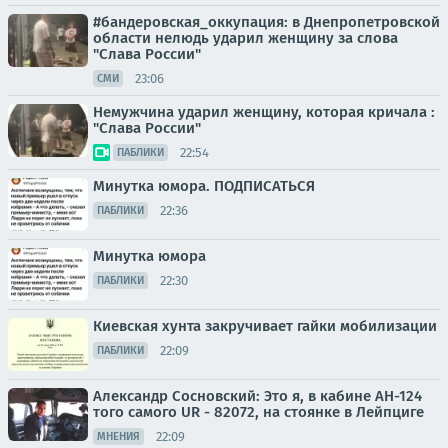
#бандеровская_оккупация: в Днепропетровской
области нелюдь ударил женщину за слова
"Слава России"
23:06
СМИ
Немужчина ударил женщину, которая кричала :
"Слава России"
22:54
ПАБЛИКИ
Минутка юмора. ПОДПИСАТЬСЯ
22:36
ПАБЛИКИ
Минутка юмора
22:30
ПАБЛИКИ
Киевская хунта закручивает гайки мобилизации
22:09
ПАБЛИКИ
Александр Сосновский: Это я, в кабине АН-124
того самого UR - 82072, на стоянке в Лейпциге
22:09
МНЕНИЯ