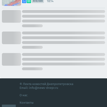
18:14
МНЕНИЯ
© Лента новостей Днепропетровска
Email:
info@news-dnepr.ru
О нас
Контакты