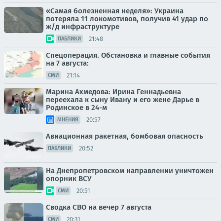
«Самая болезненная неделя»: Украина
потеряла 11 локомотивов, получив 41 удар по
ж/д инфраструктуре
21:48
ПАБЛИКИ
Спецоперация. Обстановка и главные события
на 7 августа:
21:14
СМИ
Марина Ахмедова: Ирина Геннадьевна
переехала к сыну Ивану и его жене Дарье в
Родинское в 24-м
20:57
МНЕНИЯ
Авиационная ракетная, бомбовая опасность
20:52
ПАБЛИКИ
На Днепропетровском направлении уничтожен
опорник ВСУ
20:51
СМИ
Сводка СВО на вечер 7 августа
20:31
СМИ