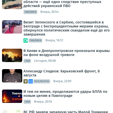
области — ещё одно следствие преступных
действий украинской ПВО
Вчера, 20:54
ПАБЛИКИ
Визит Зеленского в Сербию, состоявшийся в
Белграде с беспрецедентными мерами охраны,
обернулся политическим скандалом ещё до его
завершения
Вчера, 16:12
ПАБЛИКИ
В Киеве и Днепропетровске произошли взрывы
на фоне воздушной тревоги
Сегодня, 00:06
СМИ
Александр Сладков: Харьковский фронт, 8
августа
Вчера, 22:09
ВОЕНКОРЫ
И тем не менее, продолжаются удары БПЛА по
новым целям в Павлограде
Вчера, 20:16
СМИ
ВС РФ заняли западную часть Малой Токмачки