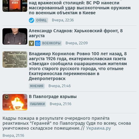
над вражеской столицей: ВС РФ нанесли
массированный удар высокоточным оружием
по военным объектам в Киеве
Вчера, 22:36
ОФИЦ.
Александр Сладков: Харьковский фронт, 8
августа
Вчера, 22:09
ВОЕНКОРЫ
Владимир Корнилов: Ровно 100 лет назад, 8
августа 1926 года, екатеринославская газета
«Звезда» сообщила ошарашенным жителям
этого старого русского города, что отныне
Екатеринослав переименован в
Днепропетровск
Вчера, 21:46
МНЕНИЯ
В Павлограде взрывы
Вчера, 21:16
ПАБЛИКИ
Кадры пожара в результате очередного прилёта
реактивных "Гераней" по Павлограду Судя по всему, снова
уничтожено складское помещение.//
Украина.ру
Вчера, 21:16