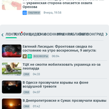
— украинская сторона опасается охвата
Орехова
Вчера, 19:58
ПАБЛИКИ
ЛЕНТА
ТОП
ОФИЦ.
ВИДЕО
СМИ
ВОЕНКОРЫ
МНЕНИЯ
ПАБЛИКИ
ФОТО
ЛОНГРИДЫ
Евгений Лисицын: Фронтовая сводка по
состоянию на утро воскресенье, 9 августа:
06:04
ВОЕНКОРЫ
ТЦК не смогли мобилизовать украинца из-за
леопарда
04:33
СМИ
В Одессе прозвучали взрывы на фоне
воздушной тревоги
04:07
СМИ
В Днепропетровске и Сумах прозвучали взрывы
01:42
СМИ