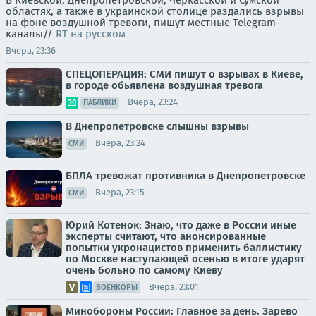
областях, а также в украинской столице раздались взрывы
на фоне воздушной тревоги, пишут местные Telegram-
каналы//
RT на русском
Вчера, 23:36
СПЕЦОПЕРАЦИЯ: СМИ пишут о взрывах в Киеве,
в городе обьявлена воздушная тревога
Вчера, 23:24
ПАБЛИКИ
В Днепропетровске слышны взрывы
Вчера, 23:24
СМИ
БПЛА тревожат противника в Днепропетровске
Вчера, 23:15
СМИ
Юрий Котенок: Знаю, что даже в России иные
эксперты считают, что анонсированные
попытки укронацистов применить баллистику
по Москве наступающей осенью в итоге ударят
очень больно по самому Киеву
Вчера, 23:01
ВОЕНКОРЫ
Минобороны России: Главное за день. Зарево