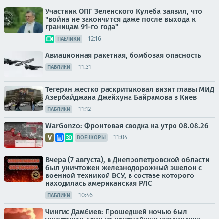
Участник ОПГ Зеленского Кулеба заявил, что
"война не закончится даже после выхода к
границам 91-го года"
12:16
ПАБЛИКИ
Авиационная ракетная, бомбовая опасность
11:31
ПАБЛИКИ
Тегеран жестко раскритиковал визит главы МИД
Азербайджана Джейхуна Байрамова в Киев
11:12
ПАБЛИКИ
WarGonzo: Фронтовая сводка на утро 08.08.26
11:04
ВОЕНКОРЫ
Вчера (7 августа), в Днепропетровской области
был уничтожен железнодорожный эшелон с
военной техникой ВСУ, в составе которого
находилась американская РЛС
10:46
ПАБЛИКИ
Чингис Дамбиев: Прошедшей ночью был