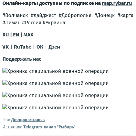
Онлайн-карты доступны по подписке на
map.rybar.ru
#Волчанск #дайджест #Доброполье #Донецк #карта
#Лиман #Россия #Украина
RU
|
EN
|
MAX
VK
|
RuTube
|
ОК
|
Дзен
Поддержать нас
Гео:
Днепропетровск
Источник:
Telegram-канал "Рыбарь"