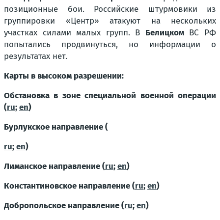
позиционные бои. Российские штурмовики из
группировки «Центр» атакуют на нескольких
участках силами малых групп. В
Белицком
ВС РФ
попытались продвинуться, но информации о
результатах нет.
Карты в высоком разрешении:
Обстановка в зоне специальной военной операции
(
ru
;
en
)
Бурлукское направление (
ru
;
en
)
Лиманское направление (
ru
;
en
)
Константиновское направление (
ru
;
en
)
Добропольское направление (
ru
;
en
)