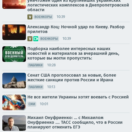
уничтожен один из крупнейших украинских
логистических комплексов в Днепропетровской
области
10:39
ВОЕНКОРЫ
Александр Коц: Ночной удар по Киеву. Разбор
прилетов
10:39
ВОЕНКОРЫ
Подборка наиболее интересных наших
новостей и материалов за вчерашний день,
которые вы могли пропустить:
10:28
ПАБЛИКИ
Сенат США проголосовал за новые, более
жесткие санкции против России и Ирана
10:13
ПАБЛИКИ
Не все жители Украины хотят воевать с Россией
10:01
СМИ
Михаил Онуфриенко: … с Михаилом
Онуфриенко …. ТАСС сообщило, что в России
планируют отменить ЕГЭ