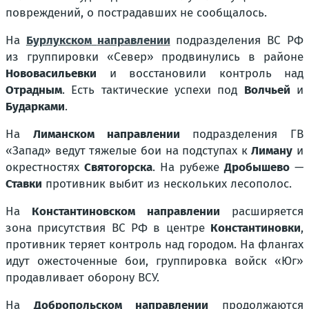
повреждений, о пострадавших не сообщалось.
На
Бурлукском
направлении
подразделения ВС РФ
из группировки «Север» продвинулись в районе
Нововасильевки
и восстановили контроль над
Отрадным
. Есть тактические успехи под
Волчьей
и
Бударками
.
На
Лиманском направлении
подразделения ГВ
«Запад» ведут тяжелые бои на подступах к
Лиману
и
окрестностях
Святогорска
. На рубеже
Дробышево
—
Ставки
противник выбит из нескольких лесополос.
На
Константиновском направлении
расширяется
зона присутствия ВС РФ в центре
Константиновки
,
противник теряет контроль над городом. На флангах
идут ожесточенные бои, группировка войск «Юг»
продавливает оборону ВСУ.
На
Добропольском направлении
продолжаются