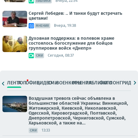
Вчера, 22:54
ПАБЛИКИ
Сергей Лебедев: .. И танки будут встречать
цветами!
Вчера, 19:38
МНЕНИЯ
Духовная поддержка: в полевом храме
состоялось богослужение для бойцов
группировки войск «Днепр»
Сегодня, 08:37
СМИ
ЛЕНТА
ТОП
ОФИЦ.
ВИДЕО
СМИ
ВОЕНКОРЫ
МНЕНИЯ
ПАБЛИКИ
ФОТО
ЛОНГРИДЫ
Воздушная тревога сейчас объявлена в
большинстве областей Украины: Винницкой,
Житомирской, Киевской, Николаевской,
Одесской, Кировоградской, Полтавской,
Днепропетровской, Черниговской, Сумской,
Харьковской, а также на...
13:33
СМИ