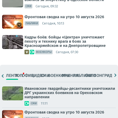
Сегодня, 09:32
СМИ
Фронтовая сводка на утро 10 августа 2026
Сегодня, 10:13
ПАБЛИКИ
Кадры боёв: бойцы «Центра» уничтожают
пехоту и технику врага в боях за
Красноармейском и на Днепропетровщине
Сегодня, 07:30
ВОЕНКОРЫ
ЛЕНТА
ТОП
ОФИЦ.
ВИДЕО
СМИ
ВОЕНКОРЫ
МНЕНИЯ
ПАБЛИКИ
ФОТО
ЛОНГРИДЫ
Ивановские гвардейцы-десантники уничтожили
ДРГ украинских боевиков на Ореховском
направлении
11:11
СМИ
Фронтовая сводка на утро 10 августа 2026