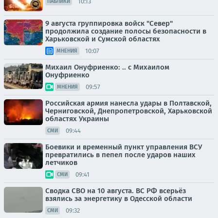
10:13
ПАБЛИКИ
9 августа группировка войск "Север"
продолжила создание полосы безопасности в
Харьковской и Сумской областях
10:07
МНЕНИЯ
Михаил Онуфриенко: .. с Михаилом
Онуфриенко
09:57
МНЕНИЯ
Российская армия нанесла удары в Полтавской,
Черниговской, Днепропетровской, Харьковской
областях Украины
09:44
СМИ
Боевики и временный пункт управления ВСУ
превратились в пепел после ударов наших
летчиков
09:41
СМИ
Сводка СВО на 10 августа. ВС РФ всерьёз
взялись за энергетику в Одесской области
09:32
СМИ