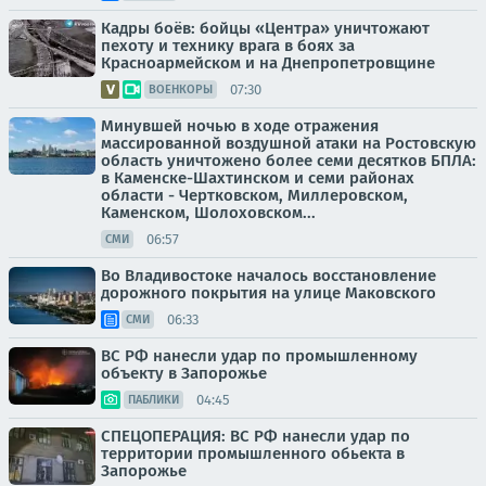
Кадры боёв: бойцы «Центра» уничтожают
пехоту и технику врага в боях за
Красноармейском и на Днепропетровщине
07:30
ВОЕНКОРЫ
Минувшей ночью в ходе отражения
массированной воздушной атаки на Ростовскую
область уничтожено более семи десятков БПЛА:
в Каменске-Шахтинском и семи районах
области - Чертковском, Миллеровском,
Каменском, Шолоховском...
06:57
СМИ
Во Владивостоке началось восстановление
дорожного покрытия на улице Маковского
06:33
СМИ
ВС РФ нанесли удар по промышленному
объекту в Запорожье
04:45
ПАБЛИКИ
СПЕЦОПЕРАЦИЯ: ВС РФ нанесли удар по
территории промышленного обьекта в
Запорожье