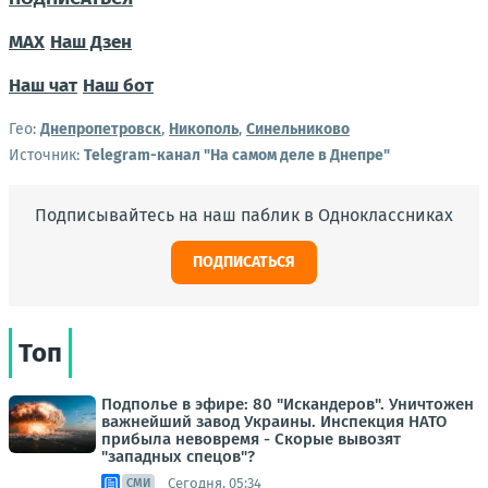
MAX
Наш Дзен
Наш чат
Наш бот
Гео:
Днепропетровск
,
Никополь
,
Синельниково
Источник:
Telegram-канал "На самом деле в Днепре"
Подписывайтесь на наш паблик в Одноклассниках
ПОДПИСАТЬСЯ
Топ
Подполье в эфире: 80 "Искандеров". Уничтожен
важнейший завод Украины. Инспекция НАТО
прибыла невовремя - Скорые вывозят
"западных спецов"?
Сегодня, 05:34
СМИ