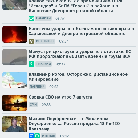
боевой техникой ВСУ с применением ОТРК
"Искандер" и БпЛА "Герань" в районе н.п.
Вишневое Днепропетровской области
09:47
ПАБЛИКИ
Нанесены удары по объектам логистики врага в
Харьковской и Днепропетровской областях
09:37
ВОЕНКОРЫ
Минус три сухогруза и удары по логистике: ВС
РФ продолжают выбивать военные грузы ВСУ
09:33
ПАБЛИКИ
Владимир Рогов: Осторожно: дистанционное
минирование!
09:33
ПАБЛИКИ
Сводка СВО на утро 7 августа
09:33
СМИ
Михаил Онуфриенко: … с Михаилом
Онуфриенко …. Россия продала 18 Як-130
Вьетнаму
09:12
МНЕНИЯ