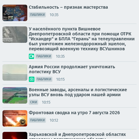
Стабильность – признак мастерства
10:35
ПАБЛИКИ
У населённого пункта Вишневое
Днепропетровской области при помощи ОТРК
"Искандер" и БПЛА "Герань" на телеуправлении
был уничтожен железнодорожный эшелон,
перевозящий военную технику ВСУшников
10:35
ПАБЛИКИ
Армия России продолжает уничтожать
логистику ВСУ
10:15
ПАБЛИКИ
Военные заводы, арсеналы и логистические
узлы ВСУ вновь под ударом нашей армии
10:15
СМИ
Фронтовая сводка на утро 7 августа 2026
10:12
ПАБЛИКИ
Харьковской и Днепропетровской областях