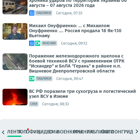
Хроника ударов по территории Украины 06
августа – 07 августа 2026 года
Сегодня, 07:33
ПАБЛИКИ
Михаил Онуфриенко: … с Михаилом
Онуфриенко …. Россия продала 18 Як-130
Вьетнаму
Сегодня, 09:12
МНЕНИЯ
Поражение железнодорожного эшелона с
боевой техникой ВСУ с применением ОТРК
"Искандер" и БпЛА "Герань" в районе н.п.
Вишневое Днепропетровской области
Сегодня, 09:47
ПАБЛИКИ
ВС РФ поразили три сухогруза и логистический
узел ВСУ в Изюме
Сегодня, 08:33
СМИ
ЛЕНТА
ТОП
ОФИЦ.
ВИДЕО
СМИ
ВОЕНКОРЫ
МНЕНИЯ
ПАБЛИКИ
ФОТО
ЛОНГРИДЫ