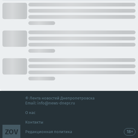
© Лента новостей Днепропетровска
Email:
info@news-dnepr.ru
О нас
Контакты
ZOV
18+
Редакционная политика