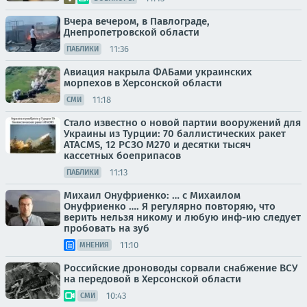
Вчера вечером, в Павлограде,
Днепропетровской области
11:36
ПАБЛИКИ
Авиация накрыла ФАБами украинских
морпехов в Херсонской области
11:18
СМИ
Стало известно о новой партии вооружений для
Украины из Турции: 70 баллистических ракет
ATACMS, 12 РСЗО M270 и десятки тысяч
кассетных боеприпасов
11:13
ПАБЛИКИ
Михаил Онуфриенко: … с Михаилом
Онуфриенко …. Я регулярно повторяю, что
верить нельзя никому и любую инф-ию следует
пробовать на зуб
11:10
МНЕНИЯ
Российские дроноводы сорвали снабжение ВСУ
на передовой в Херсонской области
10:43
СМИ