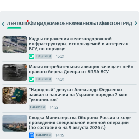
ЛЕНТА
ТОП
ОФИЦ.
ВИДЕО
СМИ
ВОЕНКОРЫ
МНЕНИЯ
ПАБЛИКИ
ФОТО
ЛОНГРИДЫ
Кадры поражения железнодорожной
инфраструктуры, используемой в интересах
ВСУ, по порядку:
15:21
ПАБЛИКИ
Малая истребительная авиация зачищает небо
правого берега Днепра от БПЛА ВСУ
14:31
ПАБЛИКИ
"Народный" депутат Александр Федыенко
заявил о наличии на Украине порядка 2 млн
"уклонистов"
14:22
ПАБЛИКИ
Сводка Министерства Обороны России о ходе
проведения специальной военной операции
(по состоянию на 9 августа 2026 г.)
14:15
ПАБЛИКИ