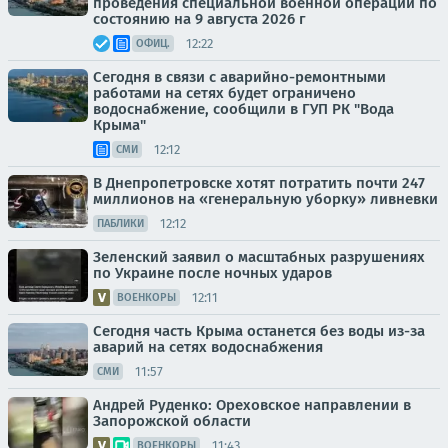
проведения специальной военной операции по
состоянию на 9 августа 2026 г
12:22
ОФИЦ.
Сегодня в связи с аварийно-ремонтными
работами на сетях будет ограничено
водоснабжение, сообщили в ГУП РК "Вода
Крыма"
12:12
СМИ
В Днепропетровске хотят потратить почти 247
миллионов на «генеральную уборку» ливневки
12:12
ПАБЛИКИ
Зеленский заявил о масштабных разрушениях
по Украине после ночных ударов
12:11
ВОЕНКОРЫ
Сегодня часть Крыма останется без воды из-за
аварий на сетях водоснабжения
11:57
СМИ
Андрей Руденко: Ореховское направлении в
Запорожской области
11:43
ВОЕНКОРЫ