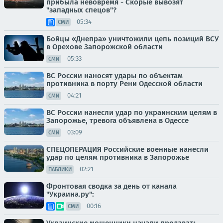
прибыла невовремя - Скорые вывозят
"западных спецов"?
05:34
СМИ
Бойцы «Днепра» уничтожили цепь позиций ВСУ
в Орехове Запорожской области
05:33
СМИ
ВС России наносят удары по объектам
противника в порту Рени Одесской области
04:21
СМИ
ВС России нанесли удар по украинским целям в
Запорожье, тревога объявлена в Одессе
03:09
СМИ
СПЕЦОПЕРАЦИЯ Российские военные нанесли
удар по целям противника в Запорожье
02:21
ПАБЛИКИ
Фронтовая сводка за день от канала
"Украина.ру":
00:16
СМИ
Украинские мошенники начали продавать