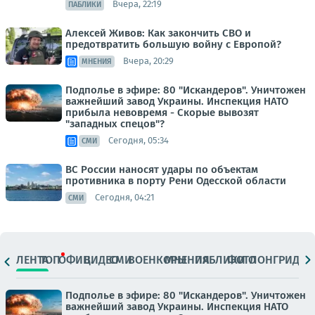
Вчера, 22:19
ПАБЛИКИ
Алексей Живов: Как закончить СВО и
предотвратить большую войну с Европой?
Вчера, 20:29
МНЕНИЯ
Подполье в эфире: 80 "Искандеров". Уничтожен
важнейший завод Украины. Инспекция НАТО
прибыла невовремя - Скорые вывозят
"западных спецов"?
Сегодня, 05:34
СМИ
ВС России наносят удары по объектам
противника в порту Рени Одесской области
Сегодня, 04:21
СМИ
ЛЕНТА
ТОП
ОФИЦ.
ВИДЕО
СМИ
ВОЕНКОРЫ
МНЕНИЯ
ПАБЛИКИ
ФОТО
ЛОНГРИДЫ
Подполье в эфире: 80 "Искандеров". Уничтожен
важнейший завод Украины. Инспекция НАТО