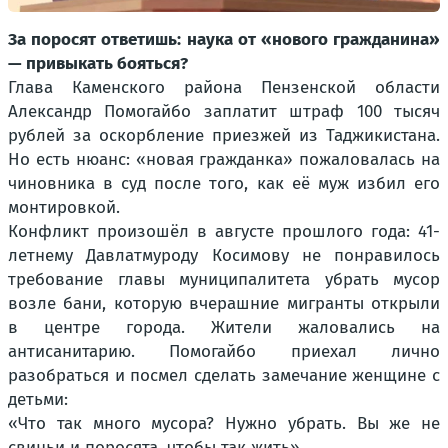
За поросят ответишь: наука от «нового гражданина»
— привыкать бояться?
Глава Каменского района Пензенской области
Александр Помогайбо заплатит штраф 100 тысяч
рублей за оскорбление приезжей из Таджикистана.
Но есть нюанс: «новая гражданка» пожаловалась на
чиновника в суд после того, как её муж избил его
монтировкой.
Конфликт произошёл в августе прошлого года: 41-
летнему Давлатмуроду Косимову не понравилось
требование главы муниципалитета убрать мусор
возле бани, которую вчерашние мигранты открыли
в центре города. Жители жаловались на
антисанитарию. Помогайбо приехал лично
разобраться и посмел сделать замечание женщине с
детьми:
«Что так много мусора? Нужно убрать. Вы же не
свиньи и поросята, чтобы так жить».