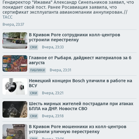
Гендиректор "Ижавиа" Александр Синельников заявил, что
покидает свой пост. Ранее Росавиация заявила, что
сертификат эксплуатанта авиакомпании аннулирован.//
ТАСС
Вчера, 23:37
В Кривом Роге сотрудники колл-центров
устроили перестрелку
Вчера, 23:33
СМИ
Главное от Рыбаря. дайджест материалов за 6
августа
Вчера, 23:31
ПАБЛИКИ
Немецкий концерн Bosch уличили в работе на
ВСУ
Вчера, 23:21
СМИ
Шесть мирных жителей пострадали при атаках
БПЛА на ДНР. Новости СВО
Вчера, 23:18
СМИ
В Кривом Роге мошенники из колл-центров
устроили уличную перестрелку
Вчера, 23:06