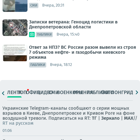
Вчера, 20:31
СМИ
Записки ветерана: Геноцид логистики в
Днепропетровской области
Вчера, 15:40
ПАБЛИКИ
Ответ за НПЗ? ВС России разом вывели из строя
7 объектов нефте- и газодобычи киевского
режима
Вчера, 18:12
ПАБЛИКИ
ЛЕНТА
ТОП
ОФИЦ.
ВИДЕО
СМИ
ВОЕНКОРЫ
МНЕНИЯ
ПАБЛИКИ
ФОТО
ЛОНГРИДЫ
Украинские Telegram-каналы сообщают о серии мощных
взрывов в Киеве, Днепропетровске и Кривом Роге на фоне
воздушной тревоги. Подписаться на RT:
ТГ
|
Зеркало
|
MAX
//
RT на русском
01:06