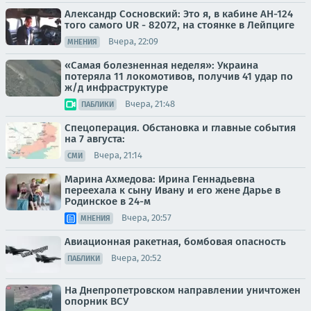
Александр Сосновский: Это я, в кабине АН-124
того самого UR - 82072, на стоянке в Лейпциге
Вчера, 22:09
МНЕНИЯ
«Самая болезненная неделя»: Украина
потеряла 11 локомотивов, получив 41 удар по
ж/д инфраструктуре
Вчера, 21:48
ПАБЛИКИ
Спецоперация. Обстановка и главные события
на 7 августа:
Вчера, 21:14
СМИ
Марина Ахмедова: Ирина Геннадьевна
переехала к сыну Ивану и его жене Дарье в
Родинское в 24-м
Вчера, 20:57
МНЕНИЯ
Авиационная ракетная, бомбовая опасность
Вчера, 20:52
ПАБЛИКИ
На Днепропетровском направлении уничтожен
опорник ВСУ