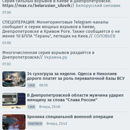
Серия сильных взрывов в Киеве и Днепропетровске.
https://max.ru/belarusian_silovik
//
Белорусский силовик
01:06
СПЕЦОПЕРАЦИЯ: Мониторинговые Telegram-каналы
сообщают о серии мощных взрывов в Киеве,
Днепропетровске и Кривом Роге. Также сообщается о не
менее 10 БПЛА "Герань", летящих на Киев.//
СОЛОВЬЁВ
01:06
Многочисленная серия взрывов раздаётся в
Днепропетровске//
Украина.ру
01:03
34 сухогруза за неделю. Одесса и Николаев
дорого платят за роль перевалочной базы ВСУ
00:18
СМИ
В Днепропетровской области мужчина ударил
женщину за слова "Слава России"
Вчера, 23:48
СМИ
Хроника специальной военной операции
Вчера, 23:42
ПАБЛИКИ