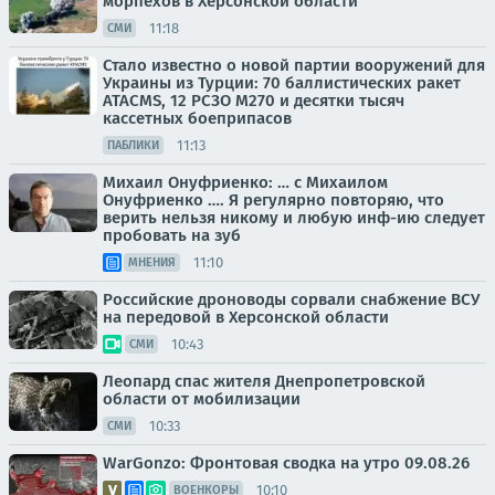
морпехов в Херсонской области
11:18
СМИ
Стало известно о новой партии вооружений для
Украины из Турции: 70 баллистических ракет
ATACMS, 12 РСЗО M270 и десятки тысяч
кассетных боеприпасов
11:13
ПАБЛИКИ
Михаил Онуфриенко: … с Михаилом
Онуфриенко …. Я регулярно повторяю, что
верить нельзя никому и любую инф-ию следует
пробовать на зуб
11:10
МНЕНИЯ
Российские дроноводы сорвали снабжение ВСУ
на передовой в Херсонской области
10:43
СМИ
Леопард спас жителя Днепропетровской
области от мобилизации
10:33
СМИ
WarGonzo: Фронтовая сводка на утро 09.08.26
10:10
ВОЕНКОРЫ