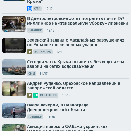
Крыма"
12:12
СМИ
В Днепропетровске хотят потратить почти 247
миллионов на «генеральную уборку» ливневки
12:12
ПАБЛИКИ
Зеленский заявил о масштабных разрушениях
по Украине после ночных ударов
12:11
ВОЕНКОРЫ
Сегодня часть Крыма останется без воды из-за
аварий на сетях водоснабжения
11:57
СМИ
Андрей Руденко: Ореховское направлении в
Запорожской области
11:43
ВОЕНКОРЫ
Вчера вечером, в Павлограде,
Днепропетровской области
11:36
ПАБЛИКИ
Авиация накрыла ФАБами украинских