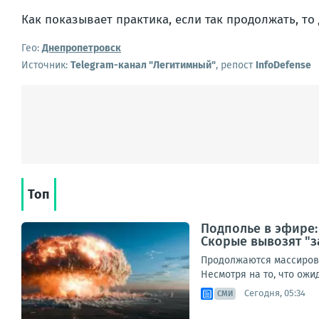
Как показывает практика, если так продолжать, то
Гео:
Днепропетровск
Источник:
Telegram-канал "Легитимный"
, репост
InfoDefense
Топ
Подполье в эфире:
Скорые вывозят "з
Продолжаются массирова
Несмотря на то, что ож
Сегодня, 05:34
СМИ