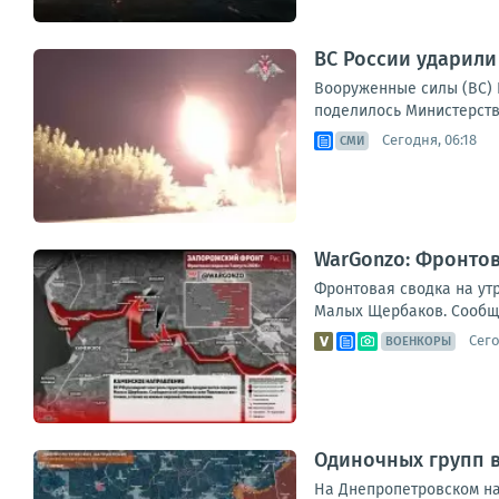
ВС России ударили
Вооруженные силы (ВС) 
поделилось Министерство
Сегодня, 06:18
СМИ
WarGonzo: Фронтова
Фронтовая сводка на ут
Малых Щербаков. Сообщае
Сего
ВОЕНКОРЫ
Одиночных групп 
На Днепропетровском на