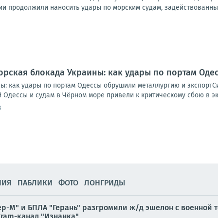
и продолжили наносить удары по морским судам, задействованным 
рская блокада Украины: как удары по портам Оде
ы: как удары по портам Одессы обрушили металлургию и экспортС
Одессы и судам в Чёрном море привели к критическому сбою в экс
8
НИЯ
ПАБЛИКИ
ФОТО
ЛОНГРИДЫ
р-М" и БПЛА "Герань" разгромили ж/д эшелон с военной т
gram-канал "Изнанка"