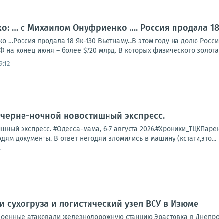
: … с Михаилом Онуфриенко …. Россия продала 18 
 …Россия продала 18 Як-130 Вьетнаму...В этом году на долю Росс
Ф на конец июня – более $720 млрд. В которых физического золота 2
9:12
ечерне-ночной новостишный экспресс.
ный экспресс. #Одесса-мама, 6-7 августа 2026.#Хроники_ТЦКПарень 
дям документы. В ответ негодяи вломились в машину (кстати,это...
7
и сухогруза и логистический узел ВСУ в Изюме
 военные атаковали железнодорожную станцию Эрастовка в Днепроп