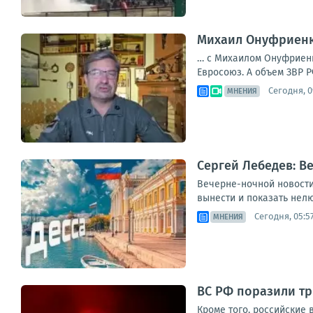
Михаил Онуфриенко
… с Михаилом Онуфриенко
Евросоюз. А объем ЗВР Р
Сегодня, 0
МНЕНИЯ
Сергей Лебедев: В
Вечерне-ночной новостиш
вынести и показать нелю
Сегодня, 05:5
МНЕНИЯ
ВС РФ поразили тр
Кроме того, российские