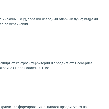
 Украины (ВСУ), поразив взводный опорный пункт, кадрами
р по украинским...
асширяют контроль территорий и продвигаются севернее
раинах Новояковлевки. (Рис....
Украинские формирования пытаются продвинуться на