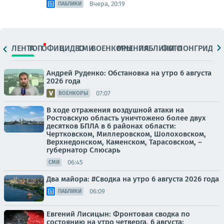
Вчера, 20:19
ПАБЛИКИ
ЛЕНТА
ТОП
ОФИЦ.
ВИДЕО
СМИ
ВОЕНКОРЫ
МНЕНИЯ
ПАБЛИКИ
ФОТО
ЛОНГРИДЫ
Андрей Руденко: Обстановка на утро 6 августа
2026 года
07:07
ВОЕНКОРЫ
В ходе отражения воздушной атаки на
Ростовскую область уничтожено более двух
десятков БПЛА в 6 районах области:
Чертковском, Миллеровском, Шолоховском,
Верхнедонском, Каменском, Тарасовском, –
губернатор Слюсарь
06:45
СМИ
Два майора: #Сводка на утро 6 августа 2026 года
06:09
ПАБЛИКИ
Евгений Лисицын: Фронтовая сводка по
состоянию на утро четверга, 6 августа: