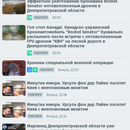
Эффектное уничтожение броневика Roshel
Senator оптоволоконным дроном в
Днепропетровской области
00:19
ПАБЛИКИ
Гоп-стоп Канада!. Канадско-украинский
бронеавтомобиль "Roshel Senator" буквально
распылило после встречи с оптоволоконным
FPV-дроном "КВН" на лесной дороге в
Днепропетровской области
00:19
ПАБЛИКИ
Хроника специальной военной операции
Вчера, 22:55
ПАБЛИКИ
Минутка юмора. Урсула фон дер Ляйен посетит
Киев с внеплановым визитом
Вчера, 22:36
ПАБЛИКИ
Минутка юмора. Урсула фон дер Ляйен посетит
Киев с внеплановым визитом
Вчера, 22:34
ПАБЛИКИ
Марганец Днепропетровской области уже