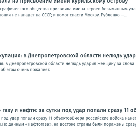
вала на присвоение имени курильскому острову
ографического общества присвоила имена героев безымянным учас
пония не нападет на СССР, и помог спасти Москву. Рубленко —...
упация: в Днепропетровской области нелюдь удар
я: в Днепропетровской области нелюдь ударил женщину за слова
об этом очень пожалеет.
 газу и нефти: за сутки под удар попали сразу 11 о
ки под удар попали сразу 11 объектовВчера российские войска нан
.По данным «Нафтогаза», на востоке страны были поражены сразу 