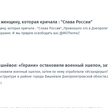
женщину, которая кричала : "Слава России"
у, которая кричала : "Слава России"...Произошло это в Днепропет
Украине. И мы придём освободить вас.@MilThemeZ
ишнёвое: «Герани» остановили военный эшелон, з
ановили военный эшелон, затем по нему отработали «Искандеры»
труктуре в районе города Вишнёвое Днепропетровской области.Це
23