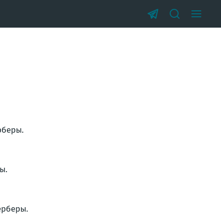
рберы.
ы.
ерберы.