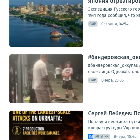
Япония отреагиро
Экспедиция Русского ге
1941 года сообщил, что Я
Сегодня, 04:54
СМИ
#бандеровская_окк
#бандеровская_оккупаци
своё лицо. Однажды оно 
Вчера, 23:06
СМИ
Сергей Лебедев: По
По газу и нефти: за сут
инфраструктуры Украины
Вчера, 18:46
МНЕНИЯ