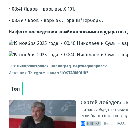
• 08:41 Львов - взрывы. Х-101.
• 08:49 Львов - взрывы. Герани/Герберы.
На фото последствия комбинированного удара по ц
Гео:
Днепропетровск
,
Павлоград
,
Верхнеднепровск
Источник:
Telegram-канал "LOSTARMOUR"
Топ
Сергей Лебедев: ..
.. И танки будут встреч
если бы это было по-дру
Вчера, 19:38
МНЕНИЯ